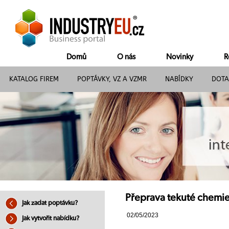
Domů
O nás
Novinky
R
KATALOG FIREM
POPTÁVKY, VZ A VZMR
NABÍDKY
DOTA
Přeprava tekuté chemie
Jak zadat poptávku?
02/05/2023
Jak vytvořit nabídku?