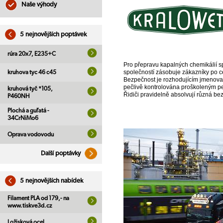
Naše výhody
5 nejnovějších poptávek
rúra 20x7, E235+C
Pro přepravu kapalných chemikálií sp
společností zásobuje zákazníky po 
kruhova tyc 46 c45
Bezpečnost je rozhodujícím jmenova
pečlivě kontrolována proškoleným pe
kruhová tyč *105,
Řidiči pravidelně absolvují různá bez
P460NH
Plochá a guľatá -
34CrNiMo6
Oprava vodovodu
Další poptávky
5 nejnovějších nabídek
Filament PLA od 179,- na
www.tiskve3d.cz
Ložisková ocel