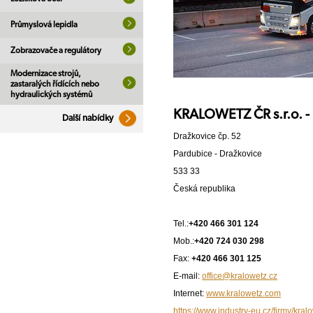
Průmyslová lepidla
Zobrazovače a regulátory
Modernizace strojů,
zastaralých řídících nebo
hydraulických systémů
KRALOWETZ ČR s.r.o. - 
Další nabídky
Dražkovice čp. 52
Pardubice - Dražkovice
533 33
Česká republika
Tel.:
+420 466 301 124
Mob.:
+420 724 030 298
Fax:
+420 466 301 125
E-mail:
office@kralowetz.cz
Internet:
www.kralowetz.com
https://www.industry-eu.cz/firmy/kral