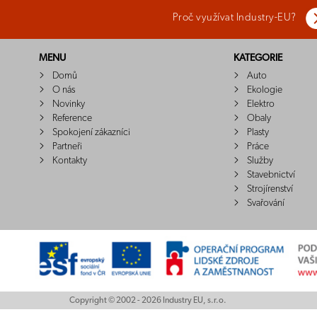
Proč využívat Industry-EU?
MENU
KATEGORIE
Domů
Auto
O nás
Ekologie
Novinky
Elektro
Reference
Obaly
Spokojení zákazníci
Plasty
Partneři
Práce
Kontakty
Služby
Stavebnictví
Strojírenství
Svařování
Copyright © 2002 - 2026 Industry EU, s.r.o.