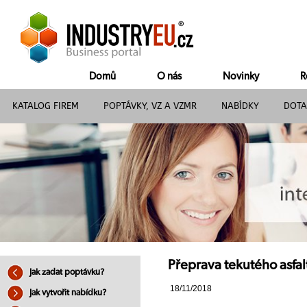
Domů
O nás
Novinky
R
KATALOG FIREM
POPTÁVKY, VZ A VZMR
NABÍDKY
DOTA
Přeprava tekutého asfa
Jak zadat poptávku?
18/11/2018
Jak vytvořit nabídku?