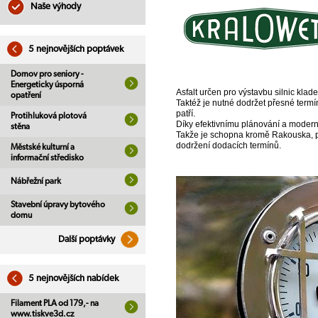
Naše výhody
5 nejnovějších poptávek
Domov pro seniory -
Energeticky úsporná
Asfalt určen pro výstavbu silnic kla
opatření
Taktéž je nutné dodržet přesné termí
patří.
Protihluková plotová
Díky efektivnímu plánování a modern
stěna
Takže je schopna kromě Rakouska, p
dodržení dodacích termínů.
Městské kulturní a
informační středisko
Nábřežní park
Stavební úpravy bytového
domu
Další poptávky
5 nejnovějších nabídek
Filament PLA od 179,- na
www.tiskve3d.cz