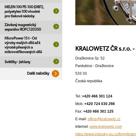
MELEN 100 PE-100 (DIBT),
polyetylen 100 vhodné
pro tlakové nádoby
Závěsný magnetický
separátor ROFC120350
MicroPower 15 t - Od
výroby malých dílů až k
výrobě přesných a
KRALOWETZ ČR s.r.o. - 
mikrovstřikovaných dílů
Dražkovice čp. 52
Světlíky - Jehlany
Pardubice - Dražkovice
533 33
Další nabídky
Česká republika
Tel.:
+420 466 301 124
Mob.:
+420 724 030 298
Fax:
+420 466 301 125
E-mail:
office@kralowetz.cz
Internet:
www.kralowetz.com
https://www.industry-eu.cz/firmy/kral