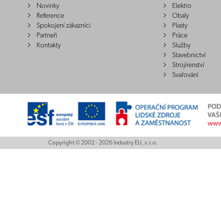
Novinky
Elektro
Reference
Obaly
Spokojení zákazníci
Plasty
Partneři
Práce
Kontakty
Služby
Stavebnictví
Strojírenství
Svařování
Copyright © 2002 - 2026 Industry EU, s.r.o.