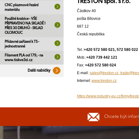
TRESTON spol. s r.o.
CNC plazmové řezání
materiálu
Částkov 40
pošta Bílovice
Použité krabice - VŠE
PŘIPRAVENO NA SKLADĚ !
687 12
PŘES 30 DRUHŮ - SKLAD
OLOMOUC
Česká republika
Přídavné zařízení k TS -
jednostranné
Tel.:
+420 572 580 021, 572 580 022
Filament PLA od 179,- na
Mob.:
+420 739 442 121
www.tiskve3d.cz
Fax:
+420 572 580 024
Další nabídky
E-mail:
sales@treston.cz, trade@tres
Internet:
www.treston.cz
https://www.industry-eu.cz/firmy/trest
Chcete být infor