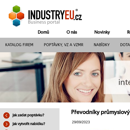
Domů
O nás
Novinky
R
KATALOG FIREM
POPTÁVKY, VZ A VZMR
NABÍDKY
DOTA
Převodníky průmyslových
Jak zadat poptávku?
29/09/2023
Jak vytvořit nabídku?