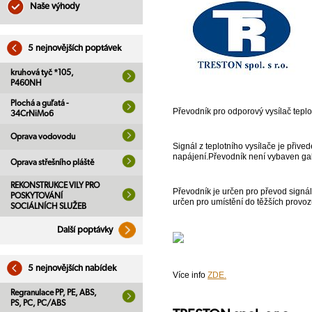
Naše výhody
5 nejnovějších poptávek
kruhová tyč *105,
P460NH
Plochá a guľatá -
Převodník pro odporový vysílač tepl
34CrNiMo6
Oprava vodovodu
Signál z teplotního vysílače je přiv
napájení.Převodník není vybaven ga
Oprava střešního pláště
REKONSTRUKCE VILY PRO
Převodník je určen pro převod signál
POSKYTOVÁNÍ
určen pro umístění do těžších provoz
SOCIÁLNÍCH SLUŽEB
Další poptávky
5 nejnovějších nabídek
Více info
ZDE.
Regranulace PP, PE, ABS,
PS, PC, PC/ABS