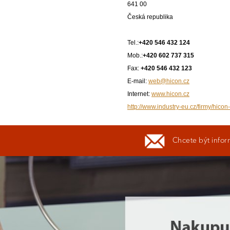
641 00
Česká republika
Tel.:
+420 546 432 124
Mob.:
+420 602 737 315
Fax:
+420 546 432 123
E-mail:
web@hicon.cz
Internet:
www.hicon.cz
http://www.industry-eu.cz/firmy/hicon
Chcete být infor