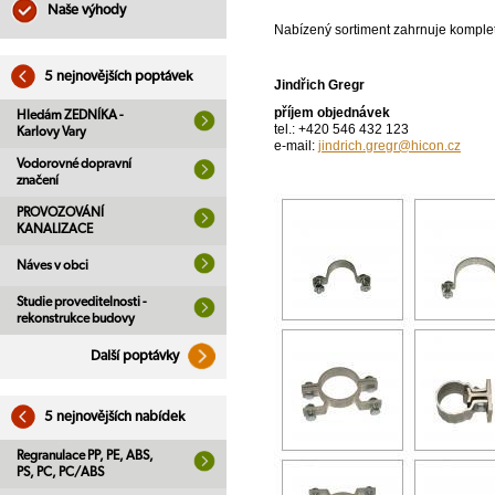
Naše výhody
Nabízený sortiment zahrnuje kompletn
5 nejnovějších poptávek
Jindřich Gregr
příjem objednávek
Hledám ZEDNÍKA -
tel.: +420 546 432 123
Karlovy Vary
e-mail:
jindrich.gregr@hicon.cz
Vodorovné dopravní
značení
PROVOZOVÁNÍ
KANALIZACE
Náves v obci
Studie proveditelnosti -
rekonstrukce budovy
Další poptávky
5 nejnovějších nabídek
Regranulace PP, PE, ABS,
PS, PC, PC/ABS