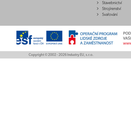
Stavebnictví
Strojírenství
Svařování
Copyright © 2002 - 2026 Industry EU, s.r.o.