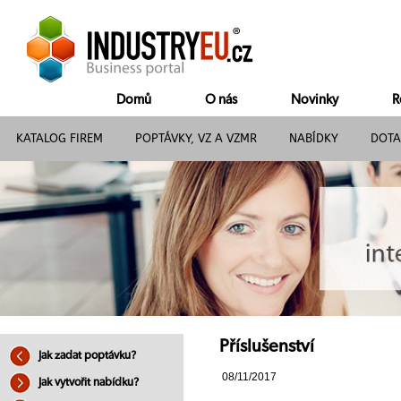
Domů
O nás
Novinky
R
KATALOG FIREM
POPTÁVKY, VZ A VZMR
NABÍDKY
DOTA
Příslušenství
Jak zadat poptávku?
08/11/2017
Jak vytvořit nabídku?