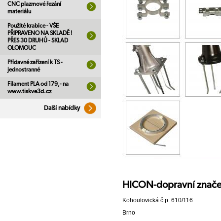
CNC plazmové řezání
materiálu
Použité krabice - VŠE
PŘIPRAVENO NA SKLADĚ !
PŘES 30 DRUHŮ - SKLAD
OLOMOUC
Přídavné zařízení k TS -
jednostranné
Filament PLA od 179,- na
www.tiskve3d.cz
Další nabídky
HICON-dopravní značení
Kohoutovická č.p. 610/116
Brno