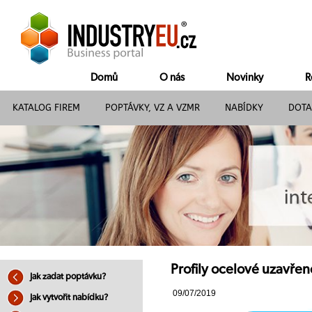
Domů
O nás
Novinky
R
KATALOG FIREM
POPTÁVKY, VZ A VZMR
NABÍDKY
DOTA
Profily ocelové uzavřen
Jak zadat poptávku?
09/07/2019
Jak vytvořit nabídku?