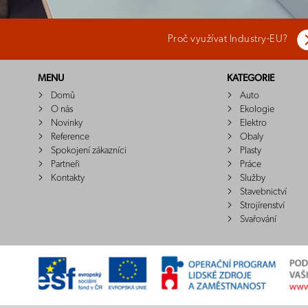
Proč využívat Industry-EU?
MENU
KATEGORIE
Domů
Auto
O nás
Ekologie
Novinky
Elektro
Reference
Obaly
Spokojení zákazníci
Plasty
Partneři
Práce
Kontakty
Služby
Stavebnictví
Strojírenství
Svařování