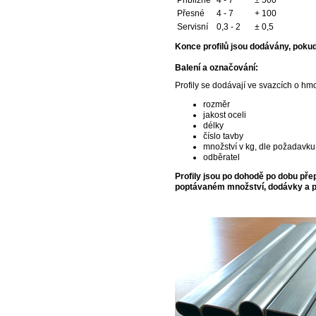
Přibližné
4 - 7
± 500
Přesné
4 - 7
+ 100
Servisní
0,3 - 2
± 0,5
Konce profilů jsou dodávány, pokud 
Balení a označování:
Profily se dodávají ve svazcích o hm
rozměr
jakost oceli
délky
číslo tavby
množství v kg, dle požadavku
odběratel
Profily jsou po dohodě po dobu pře
poptávaném množství, dodávky a p