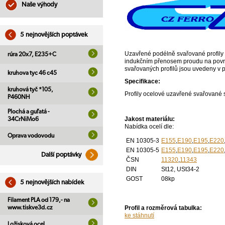
Naše výhody
5 nejnovějších poptávek
Uzavřené podélně svařované profily 
rúra 20x7, E235+C
indukčním přenosem proudu na povrc
svařovaných profilů jsou uvedeny v
kruhova tyc 46 c45
Specifikace:
kruhová tyč *105,
Profily ocelové uzavřené svařované
P460NH
Plochá a guľatá -
Jakost materiálu:
34CrNiMo6
Nabídka ocelí dle:
Oprava vodovodu
EN 10305-3
E155
,
E190
,
E195
,
E220
EN 10305-5
E155
,
E190
,
E195
,
E220
Další poptávky
ČSN
11320
,
11343
DIN
St12, USt34-2
GOST
08kp
5 nejnovějších nabídek
Filament PLA od 179,- na
www.tiskve3d.cz
Profil a rozměrová tabulka:
ke stáhnutí
Ložisková ocel