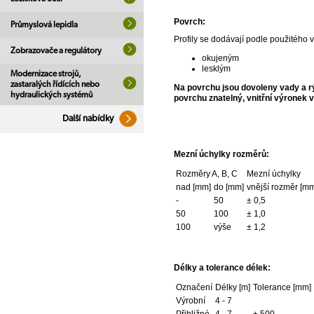
Povrch:
Průmyslová lepidla
Profily se dodávají podle použitého 
Zobrazovače a regulátory
okujeným
lesklým
Modernizace strojů,
zastaralých řídících nebo
Na povrchu jsou dovoleny vady a rý
hydraulických systémů
povrchu znatelný, vnitřní výronek v
Další nabídky
Mezní úchylky rozměrů:
Rozměry A, B, C
Mezní úchylky
nad [mm]
do [mm]
vnější rozměr [m
-
50
± 0,5
50
100
± 1,0
100
výše
± 1,2
Délky a tolerance délek:
Označení
Délky [m]
Tolerance [mm]
Výrobní
4 - 7