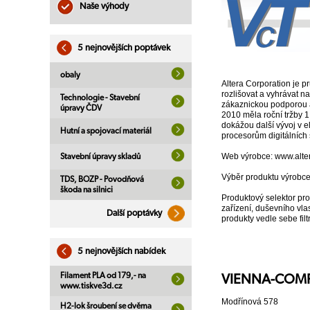
Naše výhody
5 nejnovějších poptávek
obaly
Altera Corporation je 
rozlišovat a vyhrávat n
Technologie - Stavební
zákaznickou podporou a
úpravy ČDV
2010 měla roční tržby 1
dokážou další vývoj v 
Hutní a spojovací materiál
procesorům digitálních 
Web výrobce: www.alte
Stavební úpravy skladů
Výběr produktu výrobc
TDS, BOZP - Povodňová
škoda na silnici
Produktový selektor pro
zařízení, duševního vla
Další poptávky
produkty vedle sebe filt
5 nejnovějších nabídek
Filament PLA od 179,- na
VIENNA-COMP
www.tiskve3d.cz
Modřínová 578
H2-lok šroubení se dvěma