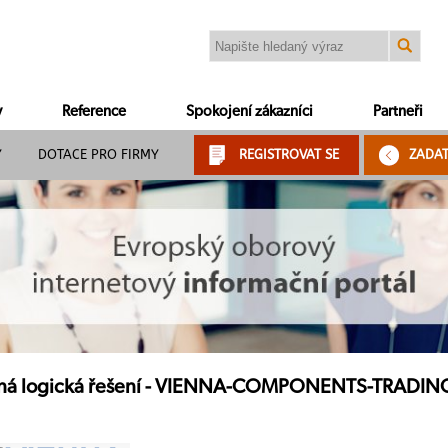
y
Reference
Spokojení zákazníci
Partneři
Y
DOTACE PRO FIRMY
REGISTROVAT SE
ZADA
ná logická řešení - VIENNA-COMPONENTS-TRADING 