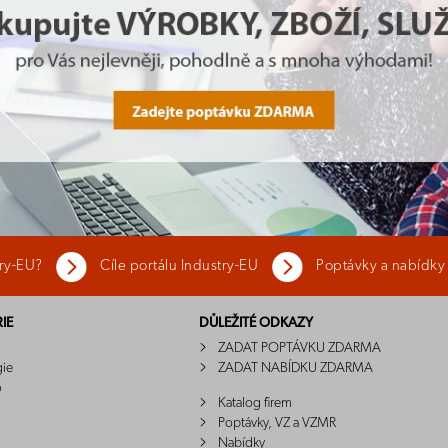
try-EU?
Cíle portálu Industry-EU
Poptávky a nabídky
IE
DŮLEŽITÉ ODKAZY
ZADAT POPTÁVKU ZDARMA
gie
ZADAT NABÍDKU ZDARMA
o
Katalog firem
Poptávky, VZ a VZMR
Nabídky