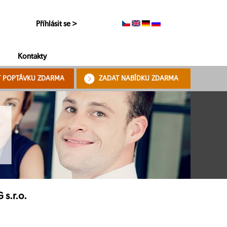
Příhlásit se >
Kontakty
T POPTÁVKU ZDARMA
ZADAT NABÍDKU ZDARMA
s.r.o.