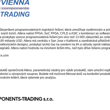
průkopníkem programovatelných logických řešení, která umožňuje systémovým a po
a svých trzích. Altera nabízí FPGA, SoC FPGA, CPLD a ASIC v kombinaci se softwaro
 poskytuje vysoce programovatelná řešení pro více než 13 000 zákazníků po celém 
,95 miliardy USD. Altera má centrálu v San Jose v Kalifornii a zaměstnává přibližně
elektronickém designu, poskytují rychlý čas na uvedení na trh a výhodu oproti ná
signálů. Altera nabízí hodnotu na mnohem širším trhu, než bylo dříve řešeno progr
ra.com
e
duktů společnosti Altera, parametrický nástroj pro výběr produktů, vám umožní na
stnictví a vývojových souprav. Budete mít možnost filtrovat dolů na konkrétní produ
rováním kritérií, která vyberete pro analýzu.
ONENTS-TRADING s.r.o.