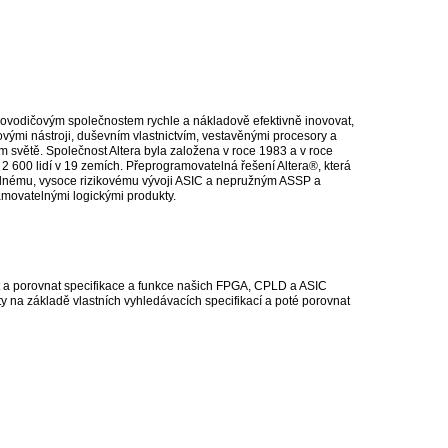
lovodičovým společnostem rychle a nákladově efektivně inovovat,
vými nástroji, duševním vlastnictvím, vestavěnými procesory a
světě. Společnost Altera byla založena v roce 1983 a v roce
 2 600 lidí v 19 zemích. Přeprogramovatelná řešení Altera®, která
kladnému, vysoce rizikovému vývoji ASIC a nepružným ASSP a
amovatelnými logickými produkty.
jít a porovnat specifikace a funkce našich FPGA, CPLD a ASIC
kty na základě vlastních vyhledávacích specifikací a poté porovnat