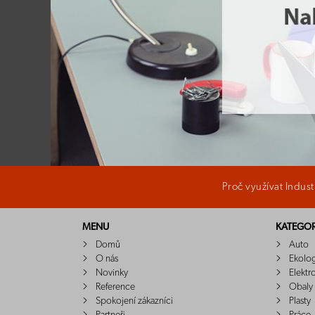
Proč využívat Indus
MENU
KATEGOR
Domů
Auto
O nás
Ekolo
Novinky
Elektr
Reference
Obaly
Spokojení zákazníci
Plasty