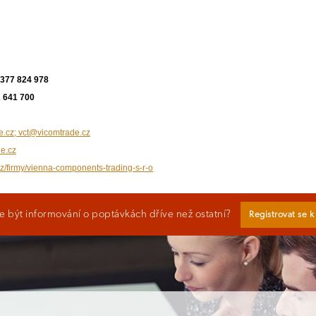
 377 824 978
2 641 700
e.cz; vct@vicomtrade.cz
e.cz
cz/firmy/vienna-components-trading-s-r-o
 být informování o poptávkách dříve než ostatní?
Registrovat se 