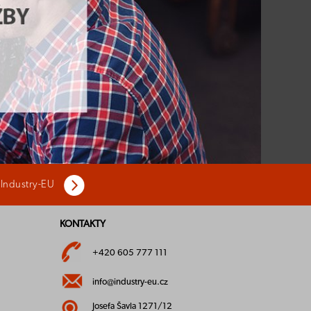
 Industry-EU
KONTAKTY
+420 605 777 111
info@industry-eu.cz
Josefa Šavla 1271/12