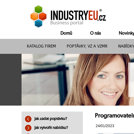
Domů
O nás
Novink
KATALOG FIREM
POPTÁVKY, VZ A VZMR
NABÍDK
Programovatel
Jak zadat poptávku?
24/01/2023
Jak vytvořit nabídku?