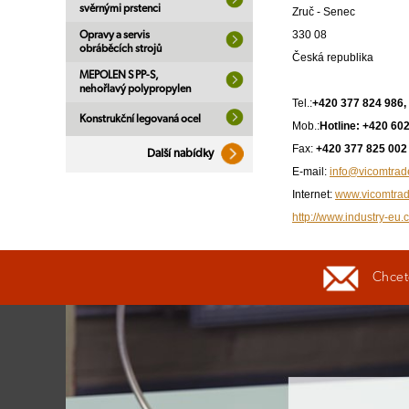
svěrnými prstenci
Zruč - Senec
330 08
Opravy a servis
obráběcích strojů
Česká republika
MEPOLEN S PP-S,
nehořlavý polypropylen
Tel.:
+420 377 824 986,
Konstrukční legovaná ocel
Mob.:
Hotline: +420 60
Fax:
+420 377 825 002
Další nabídky
E-mail:
info@vicomtrad
Internet:
www.vicomtrad
http://www.industry-eu.
Chcete