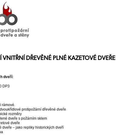
 VNITŘNÍ DŘEVĚNÉ PLNÉ KAZETOVÉ DVEŘE
h dveří:
30 DP3
 i rámové.
 dvoukřídlové protipožární dřevěné dveře
ypické rozměry
lené dveře s požárním sklem
zetové dveře
 dveře – jako repliky historických dveří
ba