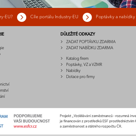
try-EU?
Cíle portálu Industry-EU
Poptávky a nabídky
IE
DŮLEŽITÉ ODKAZY
ZADAT POPTÁVKU ZDARMA
gie
ZADAT NABÍDKU ZDARMA
o
Katalog firem
Poptávky, VZ a VZMR
Nabídky
Dotace pro firmy
nictví
enství
ání