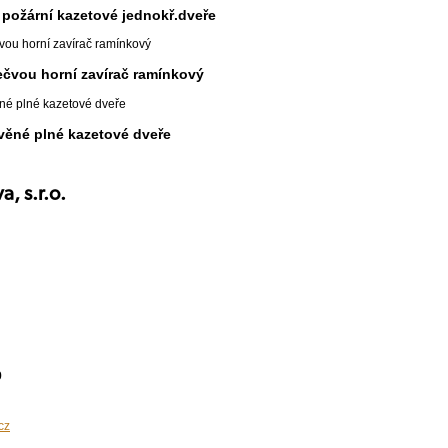
požární kazetové jednokř.dveře
ečvou horní zavírač ramínkový
evěné plné kazetové dveře
, s.r.o.
9
cz