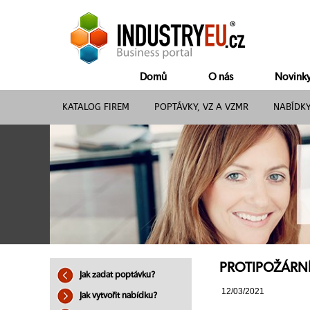
Domů
O nás
Novink
KATALOG FIREM
POPTÁVKY, VZ A VZMR
NABÍDK
PROTIPOŽÁRNÍ 
Jak zadat poptávku?
12/03/2021
Jak vytvořit nabídku?