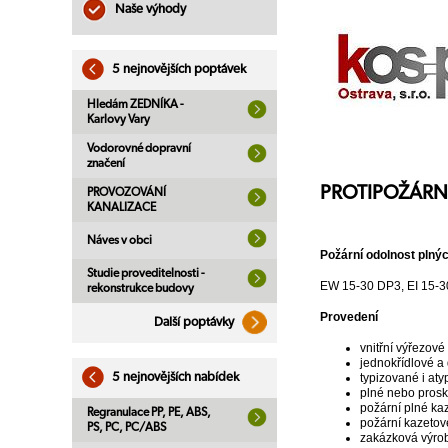
Naše výhody
5 nejnovějších poptávek
Hledám ZEDNÍKA -
Karlovy Vary
Vodorovné dopravní
značení
PROTIPOŽÁRNÍ
PROVOZOVÁNÍ
KANALIZACE
Náves v obci
Požární odolnost plnýc
Studie proveditelnosti -
EW 15-30 DP3, EI 15-
rekonstrukce budovy
Provedení
Další poptávky
vnitřní výřezové
jednokřídlové a
5 nejnovějších nabídek
typizované i at
plné nebo prosk
požární plné ka
Regranulace PP, PE, ABS,
požární kazetové
PS, PC, PC/ABS
zakázková výro