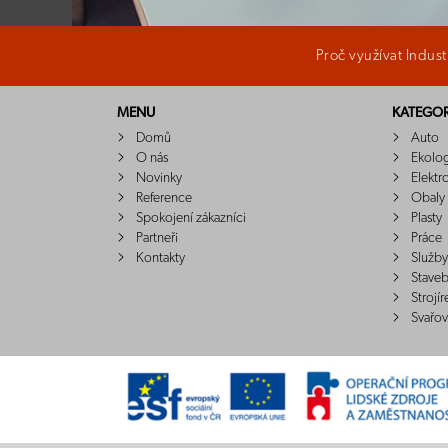
Proč využívat Indus
MENU
KATEGOR
Domů
Auto
O nás
Ekolo
Novinky
Elektr
Reference
Obaly
Spokojení zákazníci
Plasty
Partneři
Práce
Kontakty
Služby
Staveb
Strojír
Svařov