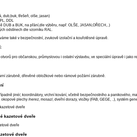
ílá, dub,buk, třešeň, olše, jasan)
HPL, DDL
ně DUB a BUK, na přání,dle výběru, např. OLŠE, JASAN,OŘECH,..)
ných odstínech dle vzorníku RAL.
áme také v bezpečnostní, zvukově izolační a kouřotěsné úpravě.
:
 otvorů pro občanskou, průmyslovou i ostatní výstavbu, ve speciální úpravě i jako 
ární zárubně, dřevěné obložkové nebo rámové požární zárubně.
ní
adně jiné/, koordinátory, vrchní kování, včetně bezpečnostního a panikového, madl
okopové plechy /nerez, mosaz/, dveřní dorazy, vložky (FAB, GEGE, ..), systém gene
né kazetové dveře
zetové dveře