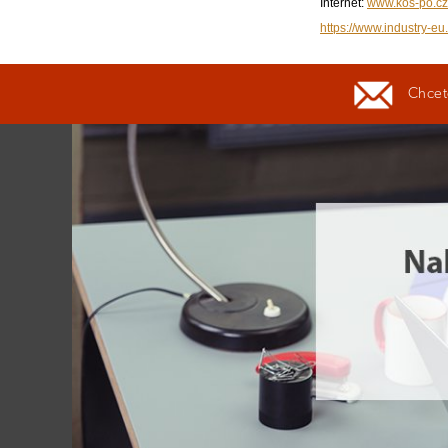
Internet:
www.kos-po.cz
https://www.industry-eu.
Chcete