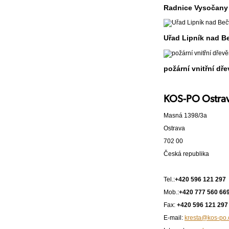
Radnice Vysočany 
Uřad Lipník nad B
požární vnitřní dř
KOS-PO Ostrava
Masná 1398/3a
Ostrava
702 00
Česká republika
Tel.:
+420 596 121 297
Mob.:
+420 777 560 66
Fax:
+420 596 121 297
E-mail:
kresta@kos-po.