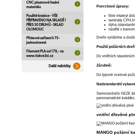
CNC plazmové řezání
Povrchové úpravy:
materiálu
fólie intakryl (b
Použité krabice - VŠE
lamináty CPH,
PŘIPRAVENO NA SKLADĚ !
dýha (standard
PŘES 30 DRUHŮ - SKLAD
nástřik v barev
OLOMOUC
Dveře vyrábíme a dodáv
Přídavné zařízení k TS -
jednostranné
Použití požárních dveří
Filament PLA od 179,- na
www.tiskve3d.cz
Do vnitřních stavebních
Zárubně:
Další nabídky
Do typové ocelové pož
Nadstandardní vybave
Samozavírače GEZE /příp
panoramatické kukátko, 
vnitřní dřevěné pl
MANGO požární ka