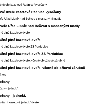
žové dveře kazetové Radnice Vysočany
dveře Úřad Lipník nad Bečvou s mosaznými madly
evěné plné kazetové dveře
evěné plné kazetové dveře ZŠ Pardubice
evěné plné kazetové dveře, včetně obložkové zárubně
sočany
očany - jednokř.