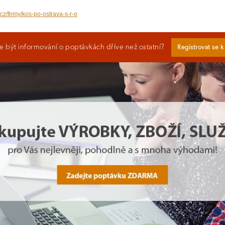
cz/firmy/kos-po-ostrava-s-r-o
 být informování o poptávkách dříve než ostatní?
Registrovat se 