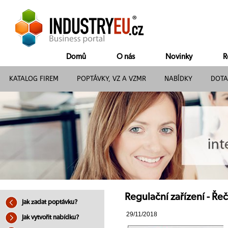
Domů
O nás
Novinky
R
KATALOG FIREM
POPTÁVKY, VZ A VZMR
NABÍDKY
DOTA
Regulační zařízení - Ře
Jak zadat poptávku?
29/11/2018
Jak vytvořit nabídku?