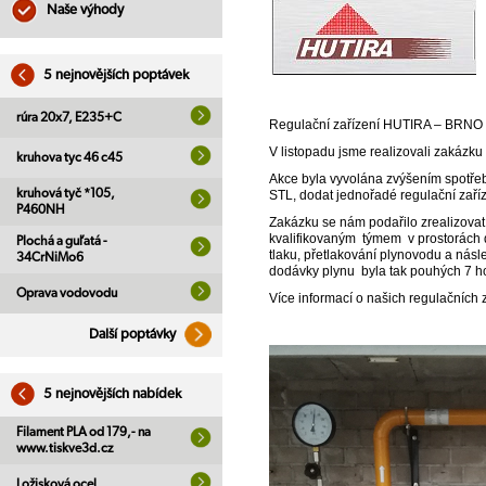
Naše výhody
5 nejnovějších poptávek
rúra 20x7, E235+C
Regulační zařízení HUTIRA – BRNO 
V listopadu jsme realizovali zakázku
kruhova tyc 46 c45
Akce byla vyvolána zvýšením spotřeby
kruhová tyč *105,
STL, dodat jednořadé regulační zaříze
P460NH
Zakázku se nám podařilo zrealizovat
kvalifikovaným týmem v prostorách
Plochá a guľatá -
tlaku, přetlakování plynovodu a nás
34CrNiMo6
dodávky plynu byla tak pouhých 7 h
Oprava vodovodu
Více informací o našich regulačních
Další poptávky
5 nejnovějších nabídek
Filament PLA od 179,- na
www.tiskve3d.cz
Ložisková ocel