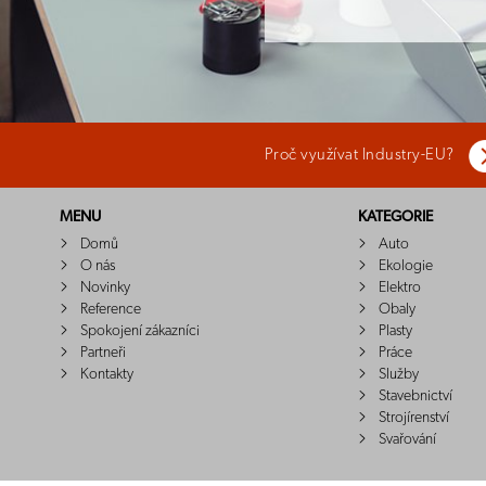
Proč využívat Industry-EU?
MENU
KATEGORIE
Domů
Auto
O nás
Ekologie
Novinky
Elektro
Reference
Obaly
Spokojení zákazníci
Plasty
Partneři
Práce
Kontakty
Služby
Stavebnictví
Strojírenství
Svařování