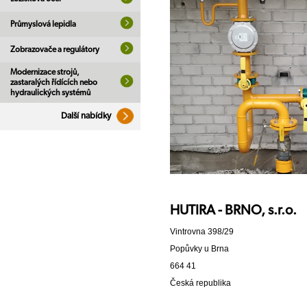
Průmyslová lepidla
Zobrazovače a regulátory
Modernizace strojů,
zastaralých řídících nebo
hydraulických systémů
Další nabídky
HUTIRA - BRNO, s.r.o.
Vintrovna 398/29
Popůvky u Brna
664 41
Česká republika