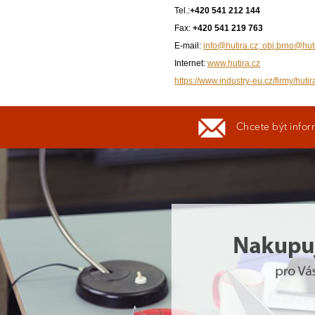
Tel.:
+420 541 212 144
Fax:
+420 541 219 763
E-mail:
info@hutira.cz; obj.brno@hut
Internet:
www.hutira.cz
https://www.industry-eu.cz/firmy/hutir
Chcete být infor