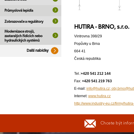
Průmyslová lepidla
Zobrazovače a regulátory
HUTIRA - BRNO, s.r.o.
Modernizace strojů,
zastaralých řídících nebo
Vintrovna 398/29
hydraulických systémů
Popůvky u Brna
Další nabídky
664 41
Česká republika
Tel.:
+420 541 212 144
Fax:
+420 541 219 763
E-mail:
info@hutira.cz; obj.brno@hut
Internet:
www.hutira.cz
http://www.industry-eu.cz/firmy/hutira
Chcete být infor