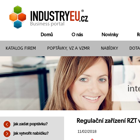
Domů
O nás
Novinky
R
KATALOG FIREM
POPTÁVKY, VZ A VZMR
NABÍDKY
DOTA
Regulační zařízení RZT
Jak zadat poptávku?
11/02/2018
Jak vytvořit nabídku?