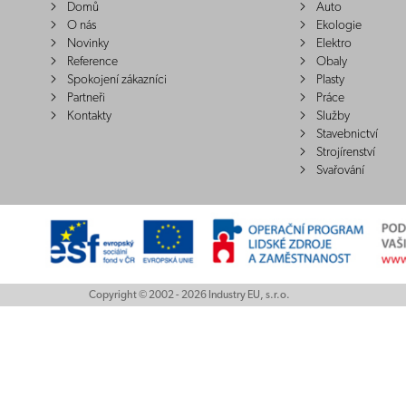
Domů
Auto
O nás
Ekologie
Novinky
Elektro
Reference
Obaly
Spokojení zákazníci
Plasty
Partneři
Práce
Kontakty
Služby
Stavebnictví
Strojírenství
Svařování
Copyright © 2002 - 2026 Industry EU, s.r.o.