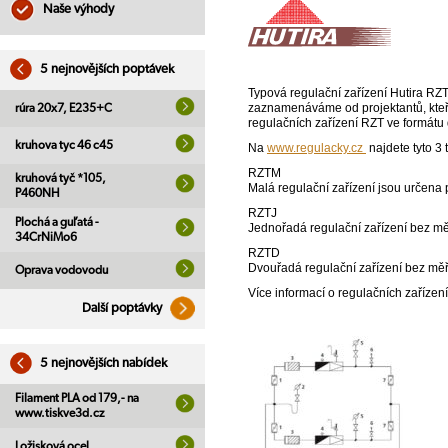
Naše výhody
5 nejnovějších poptávek
Typová regulační zařízení Hutira RZT 
zaznamenáváme od projektantů, kteř
rúra 20x7, E235+C
regulačních zařízení RZT ve formátu
kruhova tyc 46 c45
Na
www.regulacky.cz
najdete tyto 3 
RZTM
kruhová tyč *105,
Malá regulační zařízení jsou určena
P460NH
RZTJ
Plochá a guľatá -
Jednořadá regulační zařízení bez m
34CrNiMo6
RZTD
Dvouřadá regulační zařízení bez mě
Oprava vodovodu
Více informací o regulačních zaříze
Další poptávky
5 nejnovějších nabídek
Filament PLA od 179,- na
www.tiskve3d.cz
Ložisková ocel