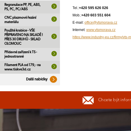
Regranulace PP, PE, ABS,
Tel.:
+420 595 626 026
PS, PC, PC/ABS
Mob.:
+420 603 551 604
CNC plazmové řezání
materiálu
E-mail:
office@vtsmorava.cz
Internet:
www.vtsmorava.cz
Použité krabice - VŠE
PŘIPRAVENO NA SKLADĚ !
https://www.industry-eu.cz/firmy/vts-
PŘES 30 DRUHŮ - SKLAD
OLOMOUC
Přídavné zařízení k TS -
jednostranné
Filament PLA od 179,- na
www.tiskve3d.cz
Další nabídky
Chcete být infor