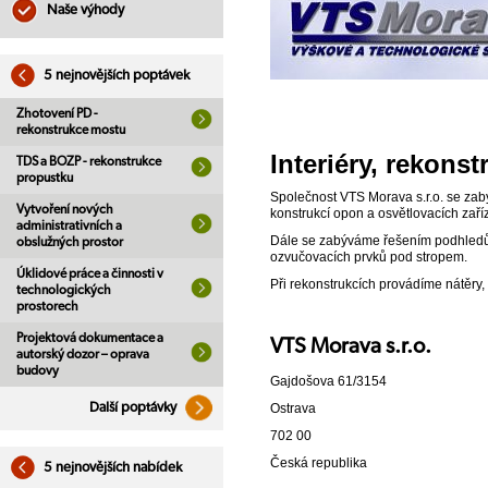
Naše výhody
5 nejnovějších poptávek
Zhotovení PD -
rekonstrukce mostu
Interiéry, rekonst
TDS a BOZP - rekonstrukce
propustku
Společnost VTS Morava s.r.o. se zabý
Vytvoření nových
konstrukcí opon a osvětlovacích zaří
administrativních a
Dále se zabýváme řešením podhledů v
obslužných prostor
ozvučovacích prvků pod stropem.
Úklidové práce a činnosti v
Při rekonstrukcích provádíme nátěry,
technologických
prostorech
Projektová dokumentace a
VTS Morava s.r.o.
autorský dozor – oprava
budovy
Gajdošova 61/3154
Ostrava
Další poptávky
702 00
Česká republika
5 nejnovějších nabídek