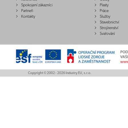
Spokojení zákazníci
Plasty
Partneři
Práce
Kontakty
Služby
Stavebnictví
Strojírenství
Svařování
Copyright © 2002 - 2026 Industry EU, s.r.o.