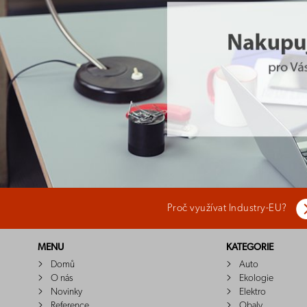
Proč využívat Industry-EU?
MENU
KATEGORIE
Domů
Auto
O nás
Ekologie
Novinky
Elektro
Reference
Obaly