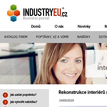
Domů
O nás
Novinky
R
KATALOG FIREM
POPTÁVKY, VZ A VZMR
NABÍDKY
DOTA
Rekonstrukce interiérů 
Jak zadat poptávku?
24/05/2020
Jak vytvořit nabídku?