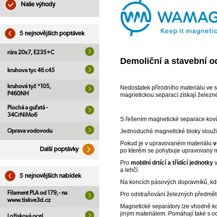
Naše výhody
5 nejnovějších poptávek
rúra 20x7, E235+C
Demoliční a stavební od
kruhova tyc 46 c45
kruhová tyč *105,
Nedostatek přírodního materiálu ve s
P460NH
magnetickou separací získají železné 
Plochá a guľatá -
34CrNiMo6
S řešením magnetické separace kovů
Oprava vodovodu
Jednoduché magnetické bloky slouž
Pokud je v upravovaném materiálu
v
Další poptávky
po kterém se pohybuje upravovaný ma
Pro
mobilní drtící a třídící jednotky
v
a lehčí.
5 nejnovějších nabídek
Na koncích pásových dopravníků, kd
Filament PLA od 179,- na
Pro odstraňování železných předmě
www.tiskve3d.cz
Magnetické separátory lze vhodně 
jiným materiálem. Pomáhají také s oc
Ložisková ocel