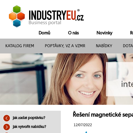
Domů
O nás
Novinky
R
KATALOG FIREM
POPTÁVKY, VZ A VZMR
NABÍDKY
DOTA
Řešení magnetické separ
Jak zadat poptávku?
12/07/2022
Jak vytvořit nabídku?