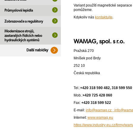
Variant použítí magnetické separace 
pomůžeme.
Průmyslová lepidla
Kdykoliv nás
kontaktujte
.
Zobrazovače a regulátory
Modernizace strojů,
zastaralých řídících nebo
hydraulických systémů
WAMAG, spol. s r.o.
Další nabídky
Pražská 270
Mníšek pod Brdy
252 10
Česká republika
Tel.:
+420 318 590 482, 318 599 550
Mob.:
+420 725 428 060
Fax:
+420 318 599 522
E-mail:
info@wamag.cz ; info@wam
Internet:
www.wamag.eu
https://www.industry-eu.cz/firmy/wam