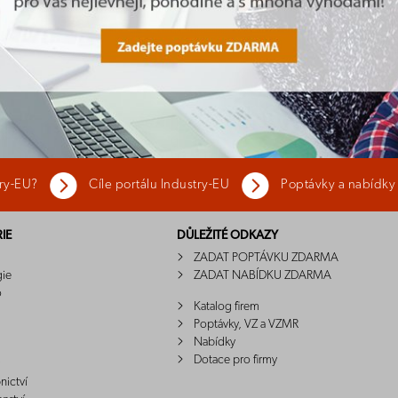
try-EU?
Cíle portálu Industry-EU
Poptávky a nabídky
IE
DŮLEŽITÉ ODKAZY
ZADAT POPTÁVKU ZDARMA
gie
ZADAT NABÍDKU ZDARMA
o
Katalog firem
Poptávky, VZ a VZMR
Nabídky
Dotace pro firmy
nictví