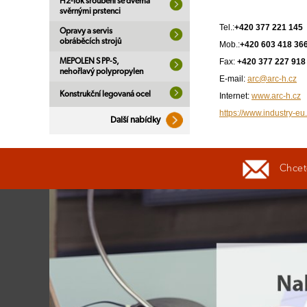
H2-lok šroubení se dvěma
svěrnými prstenci
Tel.:
+420 377 221 145
Opravy a servis
obráběcích strojů
Mob.:
+420 603 418 36
Fax:
+420 377 227 918
MEPOLEN S PP-S,
nehořlavý polypropylen
E-mail:
arc@arc-h.cz
Konstrukční legovaná ocel
Internet:
www.arc-h.cz
https://www.industry-eu.
Další nabídky
Chcete