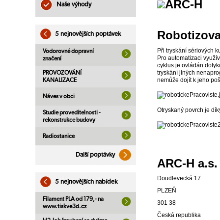
Naše výhody
Robotizova
5 nejnovějších poptávek
Při tryskání sériových 
Vodorovné dopravní
Pro automatizaci využí
značení
cyklus je ovládán doty
tryskání jiných nenapr
PROVOZOVÁNÍ
nemůže dojít k jeho po
KANALIZACE
Náves v obci
Otryskaný povrch je dík
Studie proveditelnosti -
rekonstrukce budovy
Radiostanice
Další poptávky
ARC-H a.s.
Doudlevecká 17
5 nejnovějších nabídek
PLZEŇ
Filament PLA od 179,- na
301 38
www.tiskve3d.cz
Česká republika