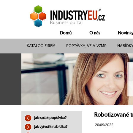
Domů
O nás
Novink
KATALOG FIREM
POPTÁVKY, VZ A VZMR
NABÍDK
Robotizované tr
Jak zadat poptávku?
20/09/2022
Jak vytvořit nabídku?