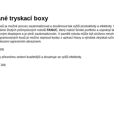
né tryskací boxy
kusů je možné proces zautomatizovat a dosáhnout tak vyšší produktivity a efektivity.
váme žlutých průmyslových robotů
FANUC
, který nabízí široké portfolio a uspokojí
kovým displejem a je plně zautomatizován. V paměti robota může být uloženo mnoho
ogramovaných kusů je možno sejmout trysku z upínací hlavy a výrobek otryskat ruč
škození agresivním abrazivem.
y přesnému vedení kvalitnější a dosahuje se vyšší efektivity.