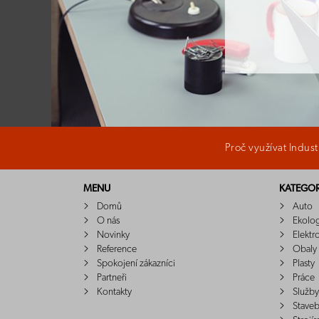
Proč využívat Indus
MENU
KATEGOR
Domů
Auto
O nás
Ekolo
Novinky
Elektr
Reference
Obaly
Spokojení zákazníci
Plasty
Partneři
Práce
Kontakty
Služby
Staveb