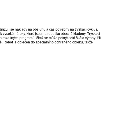
 Snižují se náklady na obsluhu a čas potřebný na tryskací cyklus.
 tak vysoké nároky, které jsou na robotiku obecně kladeny. Tryskací
 rozdílných programů, čímž se může pokrýt celá škála výroby. Při
ně. Robot je oblečen do speciálního ochraného obleku, takže