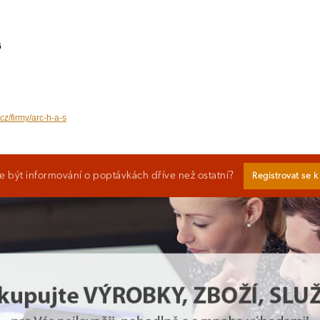
6
cz/firmy/arc-h-a-s
 být informování o poptávkách dříve než ostatní?
Registrovat se 