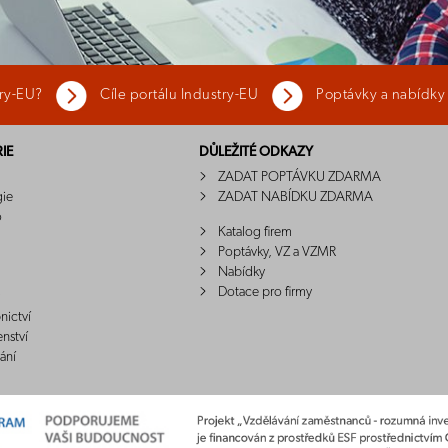
try-EU?
Cíle portálu Industry-EU
Poptávky a nabídky
IE
DŮLEŽITÉ ODKAZY
ZADAT POPTÁVKU ZDARMA
gie
ZADAT NABÍDKU ZDARMA
o
Katalog firem
Poptávky, VZ a VZMR
Nabídky
Dotace pro firmy
nictví
enství
ání