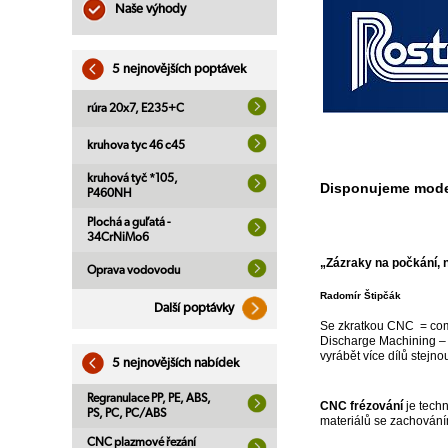
Naše výhody
5 nejnovějších poptávek
rúra 20x7, E235+C
kruhova tyc 46 c45
kruhová tyč *105,
Disponujeme moder
P460NH
Plochá a guľatá -
34CrNiMo6
„
Zázraky na počkání, 
Oprava vodovodu
Radomír Štipčák
Další poptávky
Se zkratkou CNC = compu
Discharge Machining – E
vyrábět více dílů stejn
5 nejnovějších nabídek
Regranulace PP, PE, ABS,
CNC frézování
je techn
PS, PC, PC/ABS
materiálů se zachováním
CNC plazmové řezání