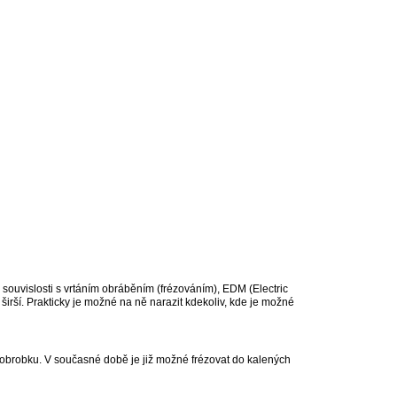
 souvislosti s vrtáním obráběním (frézováním), EDM (Electric
irší. Prakticky je možné na ně narazit kdekoliv, kde je možné
u obrobku. V současné době je již možné frézovat do kalených