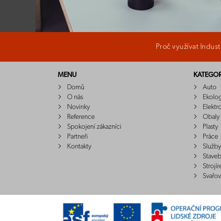
Proč využívat Indus
MENU
KATEGOR
Domů
Auto
O nás
Ekolo
Novinky
Elektr
Reference
Obaly
Spokojení zákazníci
Plasty
Partneři
Práce
Kontakty
Služby
Staveb
Strojír
Svařov