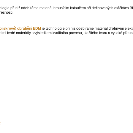
ologie při niž odebíráme materiál brousícím kotoučem při definovaných otáčkách
řesností.
rojiskrové) obrábění EDM
je technologie při níž odebíráme materiál drobnými elekt
lmi tvrdé materiály s výsledkem kvalitního povrchu, složitého tvaru a vysoké přesno
z