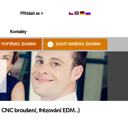
Příhlásit se >
Kontakty
T POPTÁVKU ZDARMA
ZADAT NABÍDKU ZDARMA
 CNC broušení, frézování EDM..)