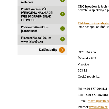
materiálu
CNC broušení
je techn
Použité krabice - VŠE
povrchů a špičkových p
PŘIPRAVENO NA SKLADĚ !
PŘES 30 DRUHŮ - SKLAD
OLOMOUC
Elektroerozivní (elekt
jsme schopni obrábět ve
Přídavné zařízení k TS -
jednostranné
Filament PLA od 179,- na
www.tiskve3d.cz
Další nabídky
ROSTRA s.r.o.
Říčanská 989
Vizovice
763 12
Česká republika
Tel.:
+420 577 004 511
Fax:
+420 577 452 566
E-mail:
rostra@rostra.c
Internet:
www.rostra.cz