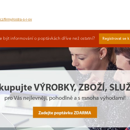
cz/firmy/rostra-s-r-ov
 být informování o poptávkách dříve než ostatní?
Registrovat se 