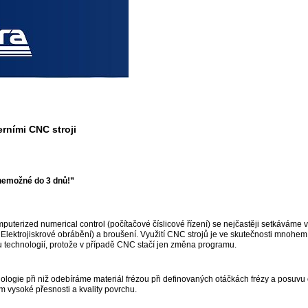
ními CNC stroji
nemožné do 3 dnů!
”
terized numerical control (počítačové číslicové řízení) se nejčastěji setkáváme v
lektrojiskrové obrábění) a broušení. Využití CNC strojů je ve skutečnosti mnohem š
ou technologií, protože v případě CNC stačí jen změna programu.
ologie při niž odebíráme materiál frézou při definovaných otáčkách frézy a posuv
 vysoké přesnosti a kvality povrchu.