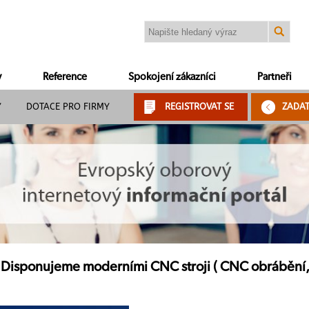
y
Reference
Spokojení zákazníci
Partneři
Y
DOTACE PRO FIRMY
REGISTROVAT SE
ZADA
- Disponujeme moderními CNC stroji ( CNC obrábění,