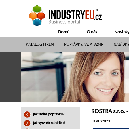
Domů
O nás
Novink
KATALOG FIREM
POPTÁVKY, VZ A VZMR
NABÍDK
ROSTRA s.r.o. 
Jak zadat poptávku?
16/07/2023
Jak vytvořit nabídku?