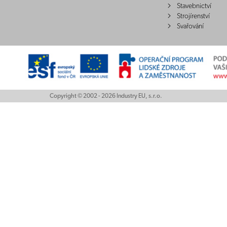
Stavebnictví
Strojírenství
Svařování
Copyright © 2002 - 2026 Industry EU, s.r.o.