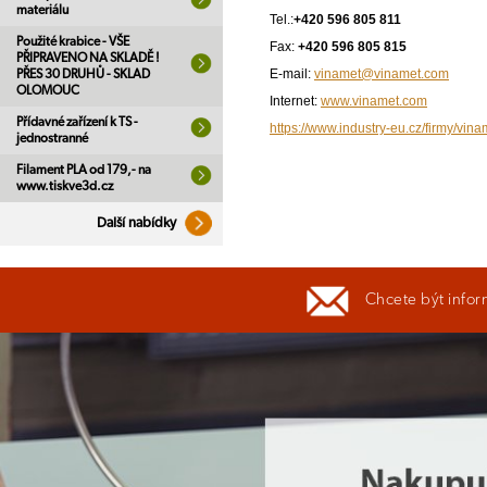
materiálu
Tel.:
+420 596 805 811
Použité krabice - VŠE
Fax:
+420 596 805 815
PŘIPRAVENO NA SKLADĚ !
E-mail:
vinamet@vinamet.com
PŘES 30 DRUHŮ - SKLAD
OLOMOUC
Internet:
www.vinamet.com
Přídavné zařízení k TS -
https://www.industry-eu.cz/firmy/vina
jednostranné
Filament PLA od 179,- na
www.tiskve3d.cz
Další nabídky
Chcete být infor