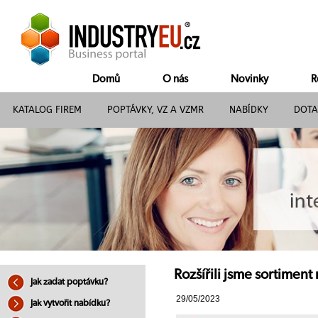
Domů
O nás
Novinky
R
KATALOG FIREM
POPTÁVKY, VZ A VZMR
NABÍDKY
DOTA
Rozšířili jsme sortiment
Jak zadat poptávku?
29/05/2023
Jak vytvořit nabídku?