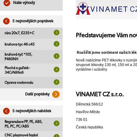
Naše výhody
5 nejnovějších poptávek
rúra 20x7, E235+C
Představujeme Vám no
kruhova tyc 46 c45
Rozšířili jsme sortiment našich lé
kruhová tyč *105,
P460NH
Nově nabízíme PET lékovky s ruznými
sirupové lékovky 130 ml, 150 ml a 
Plochá a guľatá -
vyrábíme i uzávěry.
34CrNiMo6
Oprava vodovodu
VINAMET CZ s.r.o.
Další poptávky
Dělnická 566/12
5 nejnovějších nabídek
Havířov-Město
736 01
Regranulace PP, PE, ABS,
PS, PC, PC/ABS
Česká republika
CNC plazmové řezání