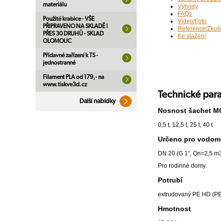
materiálu
Výhody
FAQs
Použité krabice - VŠE
Video/Foto
PŘIPRAVENO NA SKLADĚ !
Reference/Zkuš
PŘES 30 DRUHŮ - SKLAD
Ke stažení
OLOMOUC
Přídavné zařízení k TS -
jednostranné
Filament PLA od 179,- na
www.tiskve3d.cz
Technické par
Další nabídky
Nosnost šachet 
0,5 t, 12,5 t, 25 t, 40 t
Určeno pro vodom
DN 20 (G 1“, Qn=2,5 m
Pro rodinné domy.
Potrubí
extrudovaný PE HD (PE
Hmotnost