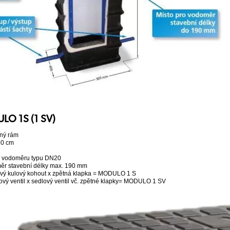
O 1S (1 SV)
lný rám
30 cm
 vodoměru typu DN20
ěr stavební délky max. 190 mm
ový kulový kohout x zpětná klapka = MODULO 1 S
lový ventil x sedlový ventil vč. zpětné klapky= MODULO 1 SV