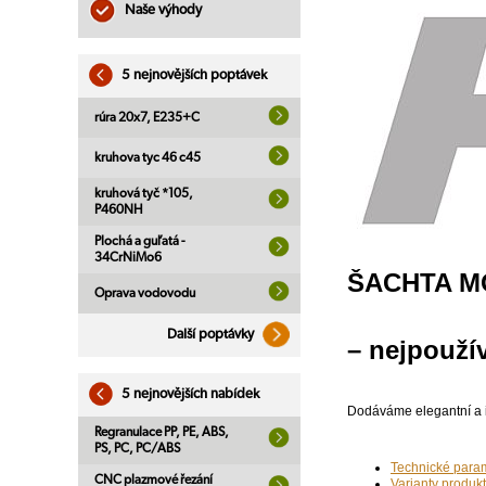
Naše výhody
5 nejnovějších poptávek
rúra 20x7, E235+C
kruhova tyc 46 c45
kruhová tyč *105,
P460NH
Plochá a guľatá -
34CrNiMo6
ŠACHTA 
Oprava vodovodu
Další poptávky
– nejpouží
5 nejnovějších nabídek
Dodáváme elegantní a i
Regranulace PP, PE, ABS,
PS, PC, PC/ABS
Technické para
CNC plazmové řezání
Varianty produk