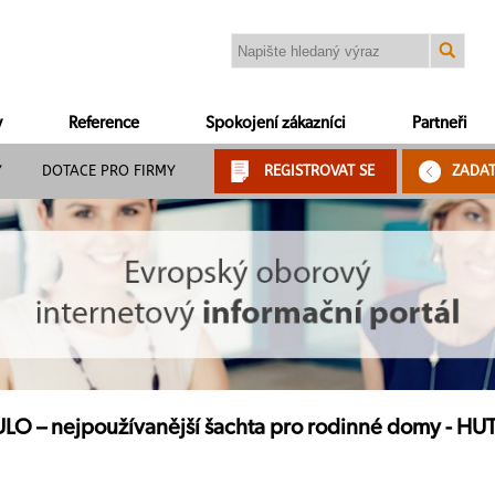
y
Reference
Spokojení zákazníci
Partneři
Y
DOTACE PRO FIRMY
REGISTROVAT SE
ZADA
– nejpoužívanější šachta pro rodinné domy - HUTI