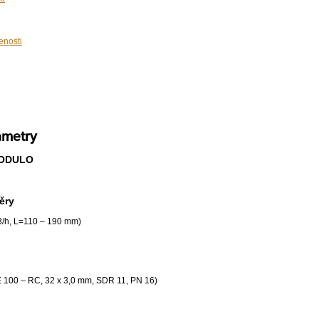
enosti
ametry
MODULO
ěry
3/h, L=110 – 190 mm)
 100 – RC, 32 x 3,0 mm, SDR 11, PN 16)