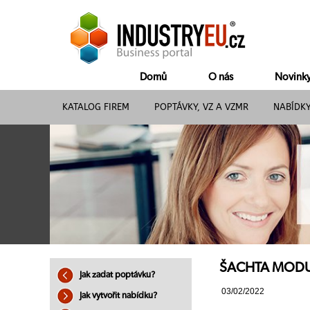
Domů
O nás
Novink
KATALOG FIREM
POPTÁVKY, VZ A VZMR
NABÍDK
ŠACHTA MODULO 
Jak zadat poptávku?
03/02/2022
Jak vytvořit nabídku?