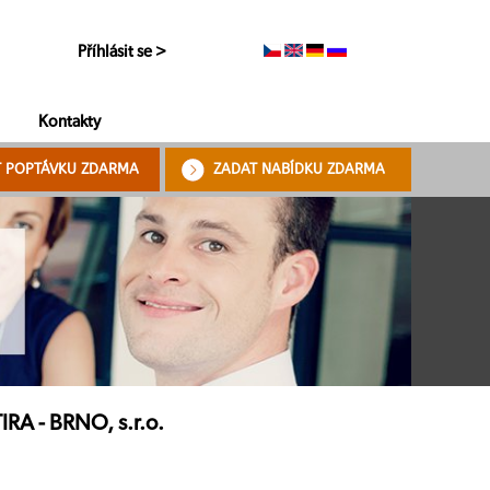
Příhlásit se >
Kontakty
T POPTÁVKU ZDARMA
ZADAT NABÍDKU ZDARMA
RA - BRNO, s.r.o.