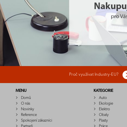
Proč využívat Industry-EU?
MENU
KATEGORIE
Domů
Auto
O nás
Ekologie
Novinky
Elektro
Reference
Obaly
Spokojení zákazníci
Plasty
Partneři
Práce