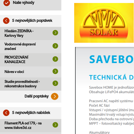
Naše výhody
5 nejnovějších poptávek
Hledám ZEDNÍKA -
Karlovy Vary
Vodorovné dopravní
značení
PROVOZOVÁNÍ
KANALIZACE
Náves v obci
Studie proveditelnosti -
rekonstrukce budovy
Další poptávky
5 nejnovějších nabídek
Filament PLA od 179,- na
www.tiskve3d.cz