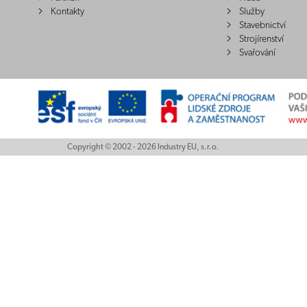
Kontakty
Služby
Stavebnictví
Strojírenství
Svařování
Copyright © 2002 - 2026 Industry EU, s.r.o.