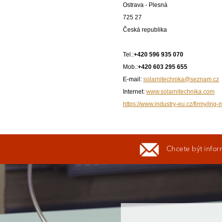
Ostrava - Plesná
725 27
Česká republika
Tel.:
+420 596 935 070
Mob.:
+420 603 295 655
E-mail:
solarnitechnika@seznam.cz
Internet:
www.solarnitechnika.com
https://www.industry-eu.cz/firmy/in
Chcete být infor