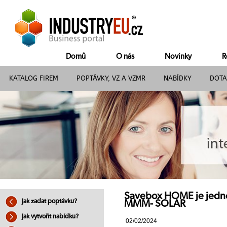
Domů
O nás
Novinky
R
KATALOG FIREM
POPTÁVKY, VZ A VZMR
NABÍDKY
DOTA
Savebox HOME je jednofá
Jak zadat poptávku?
MMM- SOLAR
Jak vytvořit nabídku?
02/02/2024