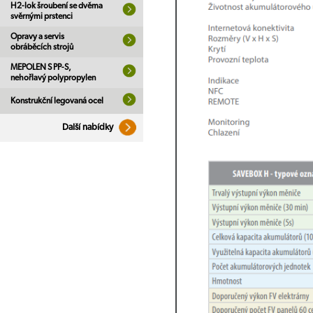
H2-lok šroubení se dvěma
svěrnými prstenci
Opravy a servis
obráběcích strojů
MEPOLEN S PP-S,
nehořlavý polypropylen
Konstrukční legovaná ocel
Další nabídky