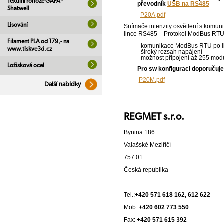
Textilní rohože GAPA -
převodník
USB na RS485
Shatwell
P20A.pdf
Lisování
Snímače intenzity osvětlení s komun
lince RS485 - Protokol ModBus RT
Filament PLA od 179,- na
- komunikace ModBus RTU po 
www.tiskve3d.cz
- široký rozsah napájení
- možnost připojení až 255 modu
Ložisková ocel
Pro sw konfiguraci doporuču
P20M.pdf
Další nabídky
REGMET s.r.o.
Bynina 186
Valašské Meziříčí
757 01
Česká republika
Tel.:
+420 571 618 162, 612 622
Mob.:
+420 602 773 550
Fax:
+420 571 615 392