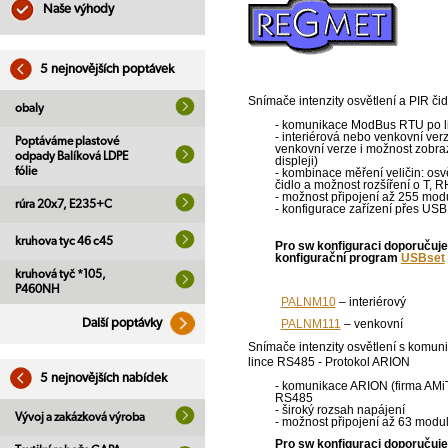
Naše výhody
5 nejnovějších poptávek
Snímače intenzity osvětlení a PIR čid
obaly
- komunikace ModBus RTU po 
- interiérová nebo venkovní ver
Poptáváme plastové
venkovní verze i možnost zobra
odpady Balíková LDPE
displeji)
fólie
- kombinace měření veličin: osvě
čidlo a možnost rozšíření o T, R
- možnost připojení až 255 modu
rúra 20x7, E235+C
- konfigurace zařízení přes USB
kruhova tyc 46 c45
Pro sw konfiguraci doporučuj
konfigurační program
USBset
kruhová tyč *105,
P460NH
PALNM10
– interiérový
Další poptávky
PALNM111
– venkovní
Snímače intenzity osvětlení s komun
lince RS485 - Protokol ARION
5 nejnovějších nabídek
- komunikace ARION (firma AMiT
RS485
- široký rozsah napájení
Vývoj a zakázková výroba
- možnost připojení až 63 modul
Pro sw konfiguraci doporučuj