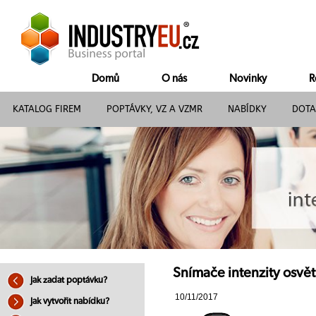
Domů
O nás
Novinky
R
KATALOG FIREM
POPTÁVKY, VZ A VZMR
NABÍDKY
DOTA
Snímače intenzity osvětl
Jak zadat poptávku?
10/11/2017
Jak vytvořit nabídku?