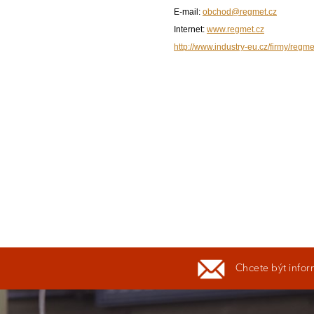
E-mail:
obchod@regmet.cz
Internet:
www.regmet.cz
http://www.industry-eu.cz/firmy/regme
Chcete být infor