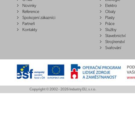
Novinky
Elektro
Reference
Obaly
Spokojení zákazníci
Plasty
Partneři
Práce
Kontakty
Služby
Stavebnictví
Strojírenství
Svařování
Copyright © 2002 - 2026 Industry EU, s.r.o.