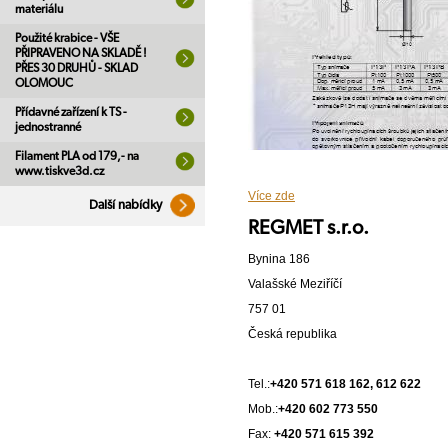
materiálu
Použité krabice - VŠE
PŘIPRAVENO NA SKLADĚ !
PŘES 30 DRUHŮ - SKLAD
OLOMOUC
Přídavné zařízení k TS -
jednostranné
Filament PLA od 179,- na
www.tiskve3d.cz
Více zde
Další nabídky
REGMET s.r.o.
Bynina 186
Valašské Meziříčí
757 01
Česká republika
Tel.:
+420 571 618 162, 612 622
Mob.:
+420 602 773 550
Fax:
+420 571 615 392