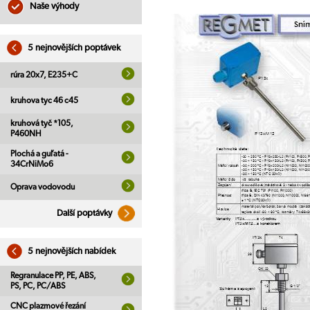
Naše výhody
5 nejnovějších poptávek
rúra 20x7, E235+C
kruhova tyc 46 c45
kruhová tyč *105,
P460NH
Plochá a guľatá -
34CrNiMo6
Oprava vodovodu
Další poptávky
5 nejnovějších nabídek
Regranulace PP, PE, ABS,
PS, PC, PC/ABS
CNC plazmové řezání