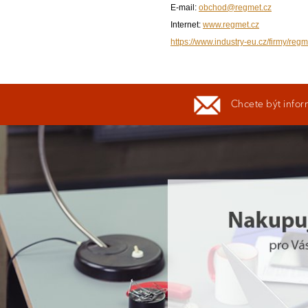
E-mail:
obchod@regmet.cz
Internet:
www.regmet.cz
https://www.industry-eu.cz/firmy/regm
Chcete být infor