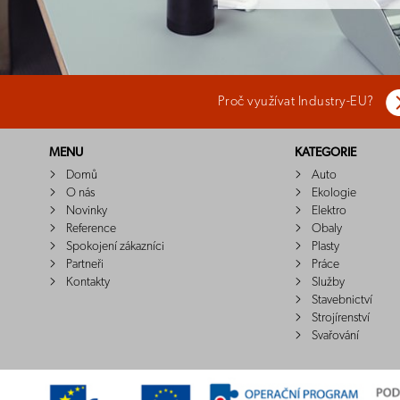
Proč využívat Industry-EU?
MENU
KATEGORIE
Domů
Auto
O nás
Ekologie
Novinky
Elektro
Reference
Obaly
Spokojení zákazníci
Plasty
Partneři
Práce
Kontakty
Služby
Stavebnictví
Strojírenství
Svařování