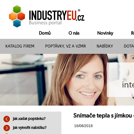
Domů
O nás
Novinky
R
KATALOG FIREM
POPTÁVKY, VZ A VZMR
NABÍDKY
DOTA
Snímače tepla s jímkou 
Jak zadat poptávku?
16/08/2018
Jak vytvořit nabídku?