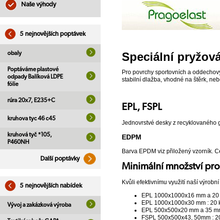
Naše výhody
5 nejnovějších poptávek
obaly
Speciální pryžov
Poptáváme plastové
Pro povrchy sportovních a oddechovýc
odpady Balíková LDPE
stabilní dlažba, vhodné na štěrk, neb
fólie
rúra 20x7, E235+C
EPL, FSPL
kruhova tyc 46 c45
Jednovrstvé desky z recyklovaného
kruhová tyč *105,
EDPM
P460NH
Barva EPDM viz přiložený vzorník. C
Další poptávky
Minimální množství pr
Kvůli efektivnímu využití naší výrobn
5 nejnovějších nabídek
EPL 1000x1000x16 mm a 20 m
EPL 1000x1000x30 mm : 20 
Vývoj a zakázková výroba
EPL 500x500x20 mm a 35 mm
FSPL 500x500x43, 50mm : 2