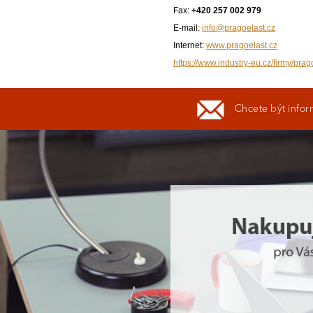
Fax:
+420 257 002 979
E-mail:
info@pragoelast.cz
Internet:
www.pragoelast.cz
https://www.industry-eu.cz/firmy/prag
Chcete být infor