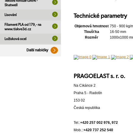
Textilní rohože GAPA -
Shatwell
Technické parametry
Lisování
Filament PLA od 179,- na
Objemová hmotnost
750 - 900 kg/
www.tiskve3d.cz
Tloušťka
16-50 mm
Rozměr
1000x1000 m
Ložisková ocel
Další nabídky
PRAGOELAST s. r. o.
Na Cikánce 2
Praha 5 - Radotín
153 02
Česká republika
Tel.:
+420 257 002 976, 972
Mob.::
+420 737 252 540