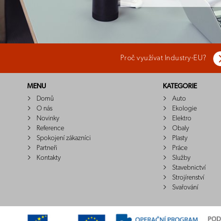
Proč využívat Industry-EU?
MENU
KATEGORIE
Domů
Auto
O nás
Ekologie
Novinky
Elektro
Reference
Obaly
Spokojení zákazníci
Plasty
Partneři
Práce
Kontakty
Služby
Stavebnictví
Strojírenství
Svařování