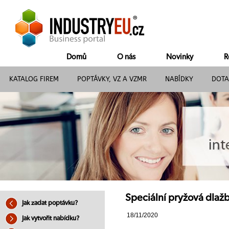
Domů
O nás
Novinky
R
KATALOG FIREM
POPTÁVKY, VZ A VZMR
NABÍDKY
DOTA
Speciální pryžová dlaž
Jak zadat poptávku?
18/11/2020
Jak vytvořit nabídku?