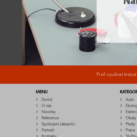
Proč využívat Indus
MENU
KATEGOR
Domů
Auto
O nás
Ekolo
Novinky
Elektr
Reference
Obaly
Spokojení zákazníci
Plasty
Partneři
Práce
Kontakty
Služby