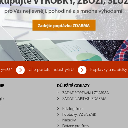
try-EU?
Cíle portálu Industry-EU
Poptávky a nabídky
IE
DŮLEŽITÉ ODKAZY
ZADAT POPTÁVKU ZDARMA
gie
ZADAT NABÍDKU ZDARMA
o
Katalog firem
Poptávky, VZ a VZMR
Nabídky
Dotace pro firmy