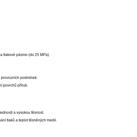
) a tlakové pásmo (do 25 MPa).
m provozních podmínek.
í povrchů přírub.
lastnosti a vysokou těsnost.
sání tlaků a teplot těsněných medií.