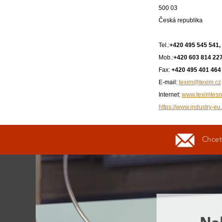
500 03
Česká republika
Tel.:
+420 495 545 541,
Mob.:
+420 603 814 22
Fax:
+420 495 401 464
E-mail:
texim@texim.cz
Internet:
www.teximtesn
https://www.industry-eu.
Chcete