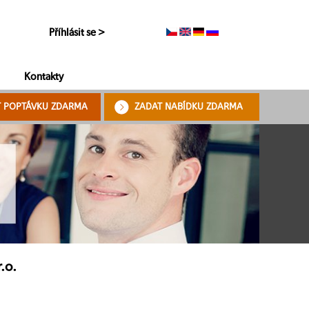
Příhlásit se >
Kontakty
T POPTÁVKU ZDARMA
ZADAT NABÍDKU ZDARMA
.o.