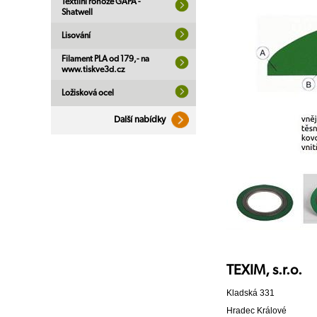
Textilní rohože GAPA -
Shatwell
Lisování
Filament PLA od 179,- na
www.tiskve3d.cz
Ložisková ocel
Další nabídky
TEXIM, s.r.o.
Kladská 331
Hradec Králové