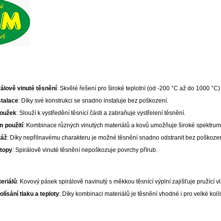
rálově vinuté těsnění
: Skvělé řešení pro široké teplotní (od -200 °C až do 1000 °C
talace
: Díky své konstrukci se snadno instaluje bez poškození.
roužek
: Slouží k vystředění těsnící části a zabraňuje vystřelení těsnění.
m použití
: Kombinace různých vinutých materiálů a kovů umožňuje široké spektru
táž
: Díky nepřilnavému charakteru je možné těsnění snadno odstranit bez poškozen
topy
: Spirálově vinuté těsnění nepoškozuje povrchy přírub.
eriálů
: Kovový pásek spirálově navinutý s měkkou těsnící výplní zajišťuje pružící v
lísání tlaku a teploty
: Díky kombinaci materiálů je těsnění vhodné i pro velké kolí