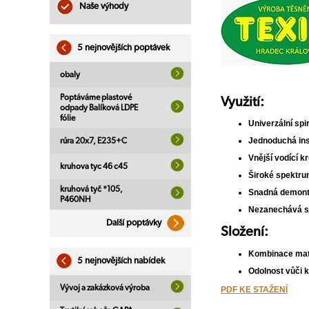
Naše výhody
5 nejnovějších poptávek
obaly
Poptáváme plastové
Využití:
odpady Balíková LDPE
fólie
Univerzální spi
Jednoduchá ins
rúra 20x7, E235+C
Vnější vodící k
kruhova tyc 46 c45
Široké spektru
kruhová tyč *105,
Snadná demon
P460NH
Nezanechává s
Další poptávky
Složení:
Kombinace mat
5 nejnovějších nabídek
Odolnost vůči ko
Vývoj a zakázková výroba
PDF KE STAŽENÍ