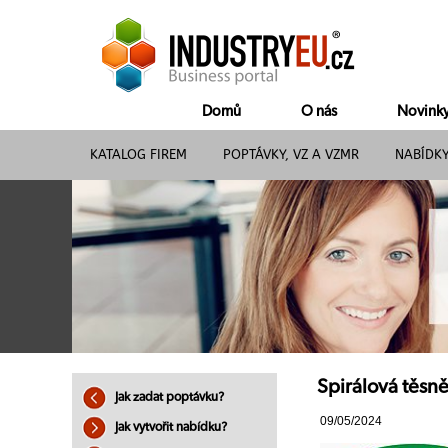
Domů
O nás
Novink
KATALOG FIREM
POPTÁVKY, VZ A VZMR
NABÍDK
Spirálová těsně
Jak zadat poptávku?
09/05/2024
Jak vytvořit nabídku?