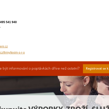
 495 541 940
7
eni.cz
cz/firmy/texim-s-r-o
 být informování o poptávkách dříve než ostatní?
Registrovat se 