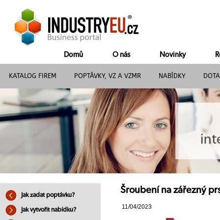
Domů
O nás
Novinky
R
KATALOG FIREM
POPTÁVKY, VZ A VZMR
NABÍDKY
DOTA
Šroubení na zářezný prst
Jak zadat poptávku?
11/04/2023
Jak vytvořit nabídku?