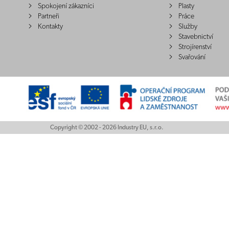
Spokojení zákazníci
Plasty
Partneři
Práce
Kontakty
Služby
Stavebnictví
Strojírenství
Svařování
Copyright © 2002 - 2026 Industry EU, s.r.o.