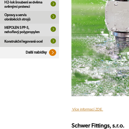
H2-lok šroubení se dvěma
svěrnými prstenci
Opravy a servis
obráběcích strojů
MEPOLEN S PP-S,
nehořlavý polypropylen
Konstrukční legovaná ocel
Další nabídky
Více informací ZDE.
Schwer Fittings, s.r.o.