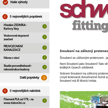
Naše výhody
5 nejnovějších poptávek
Hledám ZEDNÍKA -
Karlovy Vary
Vodorovné dopravní
značení
PROVOZOVÁNÍ
KANALIZACE
šroubení na zářezný prstenec
Šroubení se zářezným prstencem : j
Náves v obci
Není šroubení jako šroubení! Tato vět
Studie proveditelnosti -
krátkých časech odstávek.
rekonstrukce budovy
Srdcem šroubení na zářezný prstenec
Lloyd testované dvouhranné řezné pr
Další poptávky
šroubení má tři těsnící místa.
5 nejnovějších nabídek
Filament PLA od 179,- na
www.tiskve3d.cz