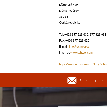
Líšťanská 499
Město Touškov
330 33
Česká republika
Tel.:
+420 377 923 030, 377 923 031
Fax:
+420 377 923 020
E-mail:
info@schwer.cz
Internet:
www.schwer.com
https://www.industry-eu.cz/firmy/schwe
Chcete být infor