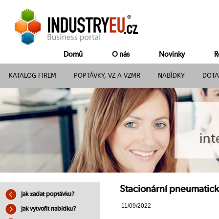
Domů
O nás
Novinky
R
KATALOG FIREM
POPTÁVKY, VZ A VZMR
NABÍDKY
DOTA
Stacionární pneumatické
Jak zadat poptávku?
11/09/2022
Jak vytvořit nabídku?