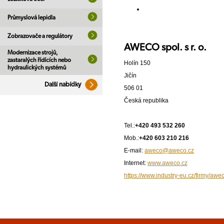
Průmyslová lepidla
Zobrazovače a regulátory
AWECO spol. s r. o.
Modernizace strojů,
zastaralých řídících nebo
Holín 150
hydraulických systémů
Jičín
Další nabídky
506 01
Česká republika
Tel.:
+420 493 532 260
Mob.:
+420 603 210 216
E-mail:
aweco@aweco.cz
Internet:
www.aweco.cz
https://www.industry-eu.cz/firmy/awec