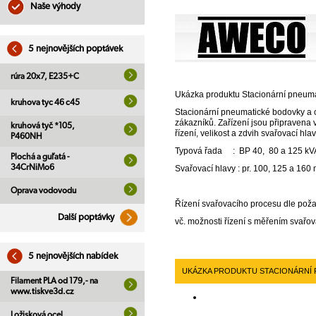
Naše výhody
5 nejnovějších poptávek
rúra 20x7, E235+C
Ukázka produktu Stacionární pneum
kruhova tyc 46 c45
Stacionární pneumatické bodovky a 
zákazníků. Zařízení jsou připravena
kruhová tyč *105,
řízení, velikost a zdvih svařovací h
P460NH
Typová řada : BP 40, 80 a 125 kV
Plochá a guľatá -
34CrNiMo6
Svařovací hlavy : pr. 100, 125 a 1
Oprava vodovodu
Řízení svařovacího procesu dle poža
Další poptávky
vč. možnosti řízení s měřením svařo
5 nejnovějších nabídek
UKÁZKA PRODUKTU STACIONÁRNÍ
Filament PLA od 179,- na
www.tiskve3d.cz
Ložisková ocel