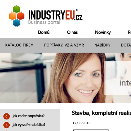
Domů
O nás
Novinky
R
KATALOG FIREM
POPTÁVKY, VZ A VZMR
NABÍDKY
DOTA
Stavba, kompletní reali
Jak zadat poptávku?
17/08/2019
Jak vytvořit nabídku?