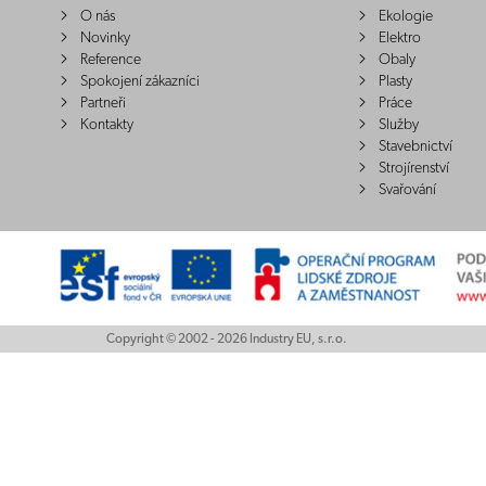
O nás
Ekologie
Novinky
Elektro
Reference
Obaly
Spokojení zákazníci
Plasty
Partneři
Práce
Kontakty
Služby
Stavebnictví
Strojírenství
Svařování
Copyright © 2002 - 2026 Industry EU, s.r.o.