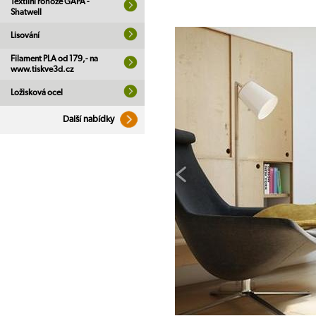
Textilní rohože GAPA -
Shatwell
Lisování
Filament PLA od 179,- na
www.tiskve3d.cz
Ložisková ocel
Další nabídky