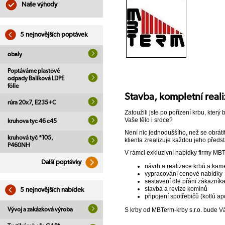
Naše výhody
5 nejnovějších poptávek
obaly
Poptáváme plastové
odpady Balíková LDPE
fólie
Stavba, kompletní reali
rúra 20x7, E235+C
Zatoužili jste po pořízení krbu, kte
Vaše tělo i srdce?
kruhova tyc 46 c45
Není nic jednoduššího, než se obráti
kruhová tyč *105,
klienta zrealizuje každou jeho předs
P460NH
V rámci exkluzivní nabídky firmy MBTe
Další poptávky
návrh a realizace krbů a kam
vypracování cenové nabídky
sestavení dle přání zákazník
stavba a revize komínů
5 nejnovějších nabídek
připojení spotřebičů (kotlů ap
Vývoj a zakázková výroba
S krby od MBTerm-krby s.r.o. bude V