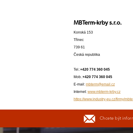
MBTerm-krby s.r.o.
Konská 153
Třinec
739 61
Česká republika
Tel.:
+420 774 360 045
Mob.:
+420 774 360 045
E-mail:
mbterm@email.cz
Internet:
www.mbterm-krby.cz
https://www.industry-eu.cz/firmy/mbte
Chcete být infor