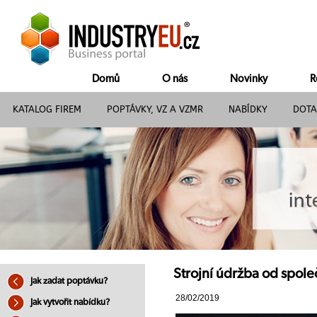
Domů
O nás
Novinky
R
KATALOG FIREM
POPTÁVKY, VZ A VZMR
NABÍDKY
DOTA
Strojní údržba od spol
Jak zadat poptávku?
28/02/2019
Jak vytvořit nabídku?