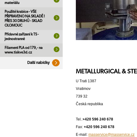
materiálu
Použité krabice - VŠE
PŘIPRAVENO NA SKLADĚ !
PŘES 30 DRUHŮ - SKLAD
OLOMOUC
Přídavné zařízení k TS -
jednostranné
Filament PLA od 179,- na
www.tiskve3d.cz
Další nabídky
METALLURGICAL & STEE
U Trati 1387
Vratimov
739 32
Česká republika
Tel.:
+420 596 240 678
Fax:
+420 596 240 678
E-mail:
masservice@masservice.cz