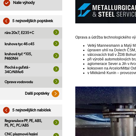
Naše výhody
5 nejnovějších poptávek
rúra 20x7, E235+C
Oprava a údržba technologického výr
kruhova tyc 46 c45
Velký Mannesmann a Malý Ma
úpraven uhlí na Dolech ČSM
kruhová tyč *105,
válcovacích tratí v ŽDB Bohum
P460NH
při výrobě automobilových 
aglomerace Sever a Jih v Arce
Plochá a guľatá -
koksoven na ArcelorMittal Os
34CrNiMo6
v Mlékárně Kunín – provozov
Oprava vodovodu
Další poptávky
5 nejnovějších nabídek
Regranulace PP, PE, ABS,
PS, PC, PC/ABS
CNC plazmové řezání