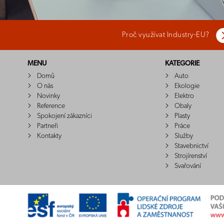
Proč využívat Industry-EU?
MENU
KATEGORIE
Domů
Auto
O nás
Ekologie
Novinky
Elektro
Reference
Obaly
Spokojení zákazníci
Plasty
Partneři
Práce
Kontakty
Služby
Stavebnictví
Strojírenství
Svařování