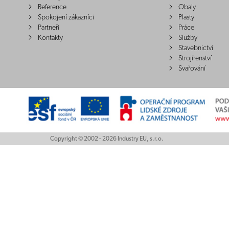
Reference
Obaly
Spokojení zákazníci
Plasty
Partneři
Práce
Kontakty
Služby
Stavebnictví
Strojírenství
Svařování
Copyright © 2002 - 2026 Industry EU, s.r.o.