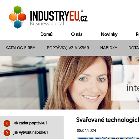
Domů
O nás
Novinky
R
KATALOG FIREM
POPTÁVKY, VZ A VZMR
NABÍDKY
DOTA
Svařované technologické
Jak zadat poptávku?
08/04/2024
Jak vytvořit nabídku?