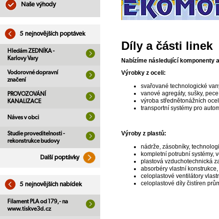
Naše výhody
5 nejnovějších poptávek
Díly a části linek
Hledám ZEDNÍKA -
Karlovy Vary
Nabízíme následující komponenty a 
Vodorovné dopravní
Výrobky z oceli:
značení
svařované technologické vany
vanové agregáty, sušky, pece
PROVOZOVÁNÍ
výroba střednětonážních ocel
KANALIZACE
transportní systémy pro autom
Náves v obci
Výroby z plastů:
Studie proveditelnosti -
rekonstrukce budovy
nádrže, zásobníky, technologi
kompletní potrubní systémy, 
Další poptávky
plastová vzduchotechnická zař
absorbéry vlastní konstrukce,
celoplastové ventilátory vlas
celoplastové díly čistíren p
5 nejnovějších nabídek
Filament PLA od 179,- na
www.tiskve3d.cz