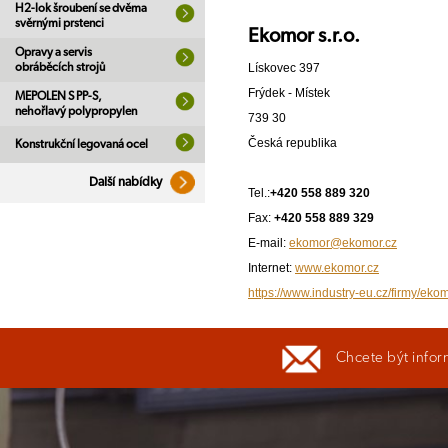
H2-lok šroubení se dvěma
svěrnými prstenci
Ekomor s.r.o.
Opravy a servis
Lískovec 397
obráběcích strojů
Frýdek - Místek
MEPOLEN S PP-S,
nehořlavý polypropylen
739 30
Česká republika
Konstrukční legovaná ocel
Další nabídky
Tel.:
+420 558 889 320
Fax:
+420 558 889 329
E-mail:
ekomor@ekomor.cz
Internet:
www.ekomor.cz
https://www.industry-eu.cz/firmy/ekom
Chcete být infor