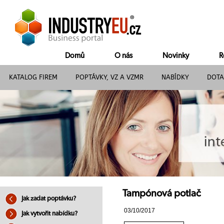
Domů
O nás
Novinky
R
KATALOG FIREM
POPTÁVKY, VZ A VZMR
NABÍDKY
DOTA
Tampónová potlač
Jak zadat poptávku?
03/10/2017
Jak vytvořit nabídku?