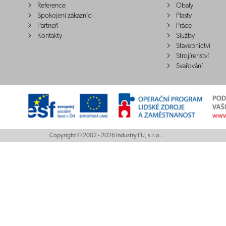
Reference
Obaly
Spokojení zákazníci
Plasty
Partneři
Práce
Kontakty
Služby
Stavebnictví
Strojírenství
Svařování
Copyright © 2002 - 2026 Industry EU, s.r.o.