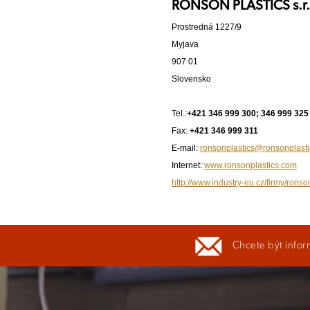
RONSON PLASTICS s.r.
Prostredná 1227/9
Myjava
907 01
Slovensko
Tel.:
+421 346 999 300; 346 999 325
Fax:
+421 346 999 311
E-mail:
ronsonplastics@ronsonplast
Internet:
www.ronsonplastics.com
http://www.industry-eu.cz/firmy/ronson
Chcete být infor