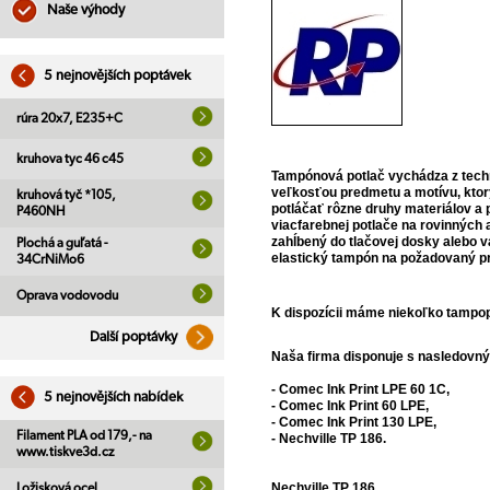
Naše výhody
5 nejnovějších poptávek
rúra 20x7, E235+C
kruhova tyc 46 c45
Tampónová potlač vychádza z techni
veľkosťou predmetu a motívu, kto
kruhová tyč *105,
potláčať rôzne druhy materiálov a p
P460NH
viacfarebnej potlače na rovinných
zahĺbený do tlačovej dosky alebo v
Plochá a guľatá -
elastický tampón na požadovaný pr
34CrNiMo6
Oprava vodovodu
K dispozícii máme niekoľko tampopr
Další poptávky
Naša firma disponuje s nasledovný
- Comec Ink Print LPE 60 1C,
5 nejnovějších nabídek
- Comec Ink Print 60 LPE,
- Comec Ink Print 130 LPE,
Filament PLA od 179,- na
- Nechville TP 186.
www.tiskve3d.cz
Nechville TP 186
Ložisková ocel