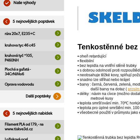
Naše výhody
5 nejnovějších poptávek
rúra 20x7, E235+C
Tenkostěnné bez 
kruhova tyc 46 c45
kruhová tyč *105,
• oheň retardující
P460NH
• flexibilní
• bez lepidla na vnitřní stěně trubky
Plochá a guľatá -
• s dobrou odolností proti rozpouště
34CrNiMo6
• neobsahuje těžké kovy, splňují p
• snadno lze stříhat nebo krájet
• barvy : černá, červená, zelená, modr
Oprava vodovodu
další barvy na dotaz (
prosím
• délky : návin na cívce (možno dodat
Další poptávky
metrové kusy
• teplota smršťování min. 70ºC ho
• teplota pro úplné smrštění min. 100
• všeobecné použití v průmyslu jako 
5 nejnovějších nabídek
Filament PLA od 179,- na
www.tiskve3d.cz
Ložisková ocel