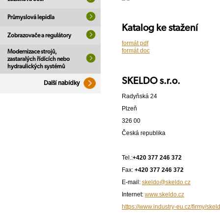
Průmyslová lepidla
Katalog ke stažení
Zobrazovače a regulátory
formát pdf
formát doc
Modernizace strojů,
zastaralých řídících nebo
hydraulických systémů
SKELDO s.r.o.
Další nabídky
Radyňská 24
Plzeň
326 00
Česká republika
Tel.:
+420 377 246 372
Fax:
+420 377 246 372
E-mail:
skeldo@skeldo.cz
Internet:
www.skeldo.cz
https://www.industry-eu.cz/firmy/skel