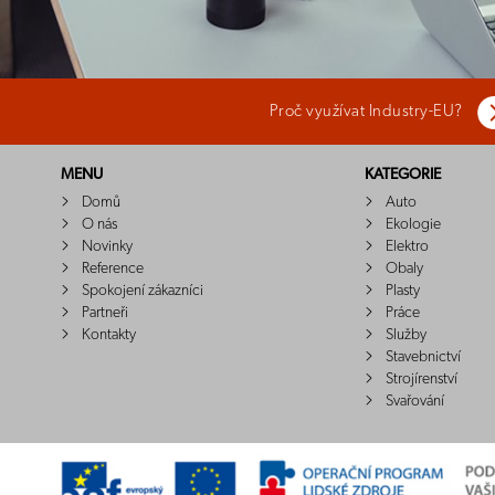
Proč využívat Industry-EU?
MENU
KATEGORIE
Domů
Auto
O nás
Ekologie
Novinky
Elektro
Reference
Obaly
Spokojení zákazníci
Plasty
Partneři
Práce
Kontakty
Služby
Stavebnictví
Strojírenství
Svařování