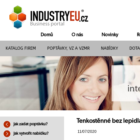
Domů
O nás
Novinky
R
KATALOG FIREM
POPTÁVKY, VZ A VZMR
NABÍDKY
DOTA
Tenkostěnné bez lepidl
Jak zadat poptávku?
11/07/2020
Jak vytvořit nabídku?