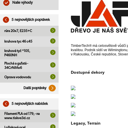
Naše výhody
5 nejnovějších poptávek
rúra 20x7, E235+C
kruhova tyc 46 c45
TimberTech® má celosvětově vůdčí po
kvalitou. Podnik sídlí ve Wilmingto
kruhová tyč *105,
v Rakousku, České republice, Slov
P460NH
Plochá a guľatá -
34CrNiMo6
Dostupné dekory
Oprava vodovodu
Další poptávky
5 nejnovějších nabídek
Filament PLA od 179,- na
www.tiskve3d.cz
Legacy, Terrain
Ložisková ocel