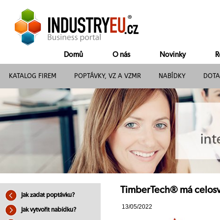
Domů
O nás
Novinky
R
KATALOG FIREM
POPTÁVKY, VZ A VZMR
NABÍDKY
DOTA
TimberTech® má celosvět
Jak zadat poptávku?
13/05/2022
Jak vytvořit nabídku?