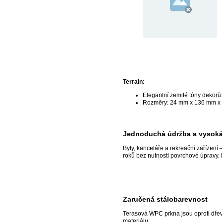
Terrain:
Elegantní zemité tóny dekorů
Rozměry: 24 mm x 136 mm x
Jednoduchá údržba a vysoká
Byty, kanceláře a rekreační zařízen
roků bez nutnosti povrchové úpravy. K
Zaručená stálobarevnost
Terasová WPC prkna jsou oproti dřev
materiálu.