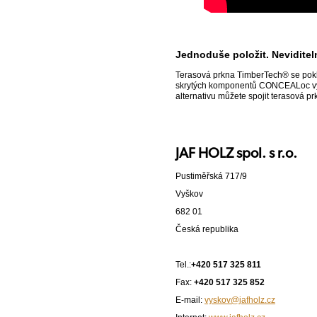
Jednoduše položit. Neviditel
Terasová prkna TimberTech® se poklád
skrytých komponentů CONCEALoc vytvo
alternativu můžete spojit terasová p
JAF HOLZ spol. s r.o.
Pustiměřská 717/9
Vyškov
682 01
Česká republika
Tel.:
+420 517 325 811
Fax:
+420 517 325 852
E-mail:
vyskov@jafholz.cz