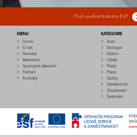
Proč využívat Industry-EU?
MENU
KATEGORIE
Domů
Auto
O nás
Ekologie
Novinky
Elektro
Reference
Obaly
Spokojení zákazníci
Plasty
Partneři
Práce
Kontakty
Služby
Stavebnictví
Strojírenství
Svařování