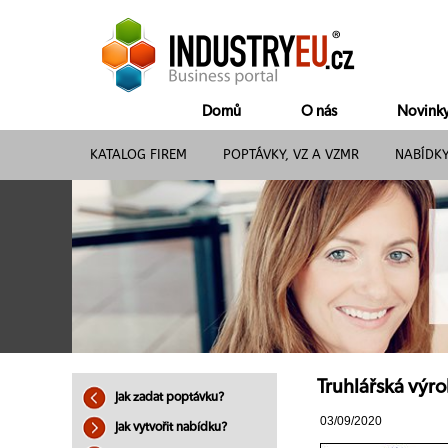
Domů
O nás
Novink
KATALOG FIREM
POPTÁVKY, VZ A VZMR
NABÍDK
Truhlářská výro
Jak zadat poptávku?
03/09/2020
Jak vytvořit nabídku?