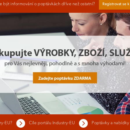
 být informování o poptávkách dříve než ostatní?
Registrovat se 
try-EU?
Cíle portálu Industry-EU
Poptávky a nabídky