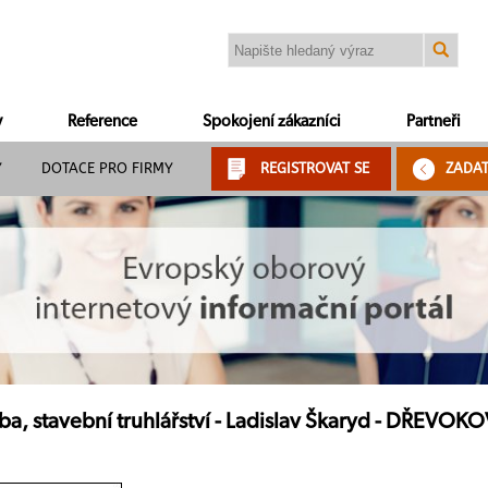
y
Reference
Spokojení zákazníci
Partneři
Y
DOTACE PRO FIRMY
REGISTROVAT SE
ZADA
ba, stavební truhlářství - Ladislav Škaryd - DŘEVOK