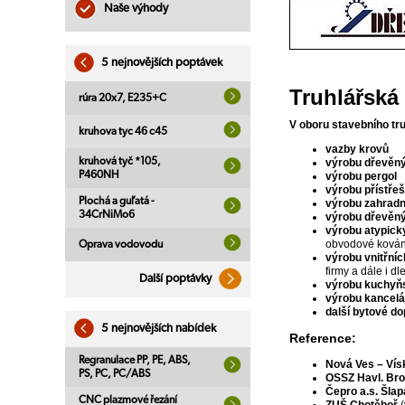
Naše výhody
5 nejnovějších poptávek
Truhlářská
rúra 20x7, E235+C
V oboru stavebního tru
kruhova tyc 46 c45
vazby krovů
kruhová tyč *105,
výrobu dřevěný
P460NH
výrobu
pergol
výrobu
přístře
Plochá a guľatá -
výrobu
zahradn
34CrNiMo6
výrobu
dřevěn
výrobu
atypick
obvodové kování
Oprava vodovodu
výrobu
vnitřní
firmy a dále i d
Další poptávky
výrobu kuchyňs
výrobu
kancelá
další bytové do
5 nejnovějších nabídek
Reference:
Regranulace PP, PE, ABS,
Nová Ves – Vís
PS, PC, PC/ABS
OSSZ Havl. Br
Čepro a.s. Šla
CNC plazmové řezání