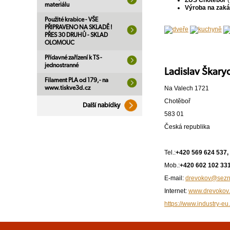
ZUŠ Chotěboř
(
materiálu
Výroba na zak
Použité krabice - VŠE
PŘIPRAVENO NA SKLADĚ !
PŘES 30 DRUHŮ - SKLAD
OLOMOUC
Přídavné zařízení k TS -
jednostranné
Ladislav Škar
Filament PLA od 179,- na
Na Valech 1721
www.tiskve3d.cz
Chotěboř
Další nabídky
583 01
Česká republika
Tel.:
+420 569 624 537,
Mob.:
+420 602 102 33
E-mail:
drevokov@sezn
Internet:
www.drevokov.
https://www.industry-eu