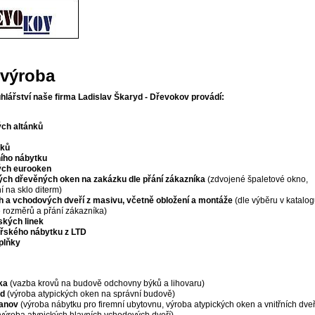
 výroba
hlářství naše firma Ladislav Škaryd - Dřevokov provádí:
ch altánků
šků
ího nábytku
ých eurooken
ých dřevěných oken na zakázku dle přání zákazníka
(zdvojené špaletové okno,
 na sklo diterm)
ch a vchodových dveří z masivu, včetně obložení a montáže
(dle výběru v katalo
le rozměrů a přání zákazníka)
kých linek
řského nábytku z LTD
plňky
ka
(vazba krovů na budově odchovny býků a lihovaru)
od
(výroba atypických oken na správní budově)
panov
(výroba nábytku pro firemní ubytovnu, výroba atypických oken a vnitřních dveř