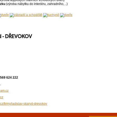
výroba atypických hlavních vchodových dveří)
ázku
(výroba nábytku do interiéru, zahradního, ..)
yd - DŘEVOKOV
 569 624 222
1
am.cz
cz
.cz/firmy/ladislav-skaryd-drevokov