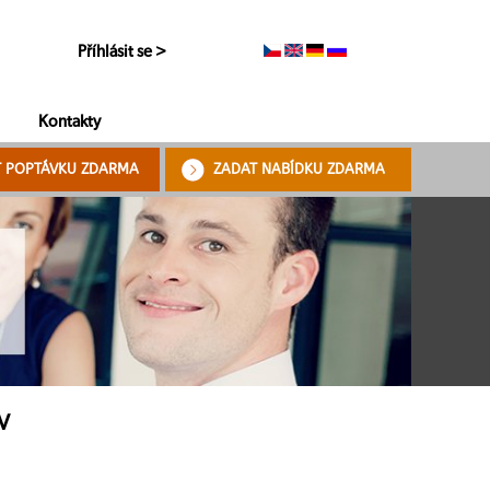
Příhlásit se >
Kontakty
T POPTÁVKU ZDARMA
ZADAT NABÍDKU ZDARMA
OV