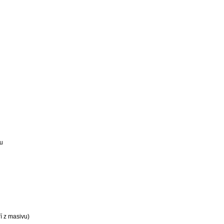
gu
í z masivu)