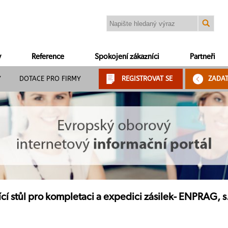
y
Reference
Spokojení zákazníci
Partneři
Y
DOTACE PRO FIRMY
REGISTROVAT SE
ZADA
ící stůl pro kompletaci a expedici zásilek- ENPRAG, s.