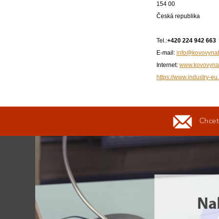
154 00
Česká republika
Tel.:
+420 224 942 663
E-mail:
info@kovovynab
Internet:
www.kovovyna
https://www.industry-eu.
Chcete