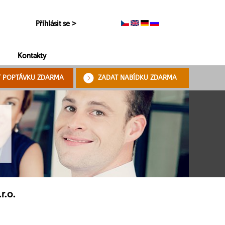
Příhlásit se >
Kontakty
T POPTÁVKU ZDARMA
ZADAT NABÍDKU ZDARMA
r.o.