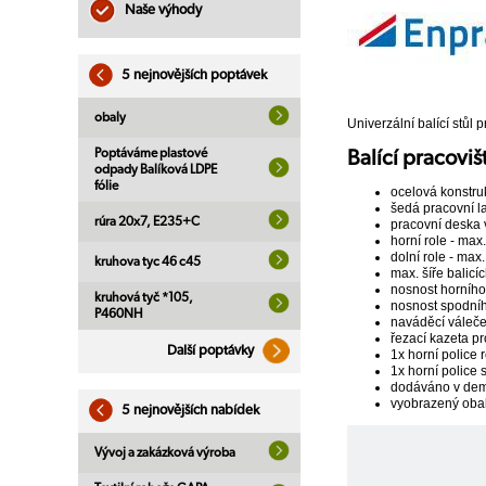
Naše výhody
5 nejnovějších poptávek
obaly
Univerzální balící stůl
Poptáváme plastové
Balící pracovi
odpady Balíková LDPE
fólie
ocelová konstr
šedá pracovní l
rúra 20x7, E235+C
pracovní deska 
horní role - ma
dolní role - ma
kruhova tyc 46 c45
max. šíře balic
nosnost horního
kruhová tyč *105,
nosnost spodníh
P460NH
naváděcí váleček
řezací kazeta p
Další poptávky
1x horní police 
1x horní police 
dodáváno v dem
vyobrazený obal
5 nejnovějších nabídek
Vývoj a zakázková výroba