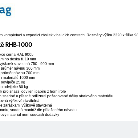
 pro kompletaci a expedici zásilek v balicích centrech. Rozměry výška 2220 x šířk
ště RHB-1000
ukce černá RAL 9005
amino deska tl. 19 mm
výškově stavitelná 750 - 900 mm
x. průměr návinu 300 mm
x. průměr návinu 700 mm
ích materiálů 1000 mm
 odvíječe 25 kg
o odvíječe 80 kg
 pro snazší odvíjení papíru z horní role
ro snadné a přesné odříznutí požadované délky obalového materiálu
rovná výškově stavitelná
se zarážkami výškově stavitelná
ontu, snadná montáž dle přiloženého návodu
ový materiál není součástí dodávky