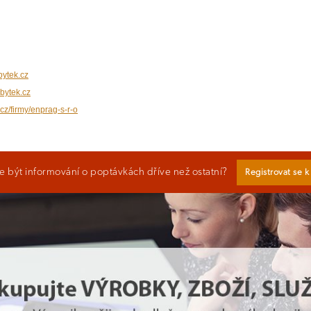
ytek.cz
bytek.cz
cz/firmy/enprag-s-r-o
 být informování o poptávkách dříve než ostatní?
Registrovat se 