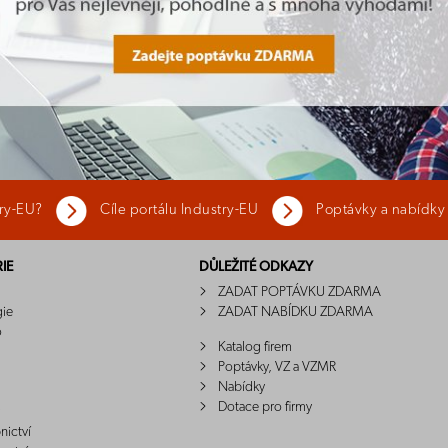
try-EU?
Cíle portálu Industry-EU
Poptávky a nabídky
IE
DŮLEŽITÉ ODKAZY
ZADAT POPTÁVKU ZDARMA
gie
ZADAT NABÍDKU ZDARMA
o
Katalog firem
Poptávky, VZ a VZMR
Nabídky
Dotace pro firmy
nictví