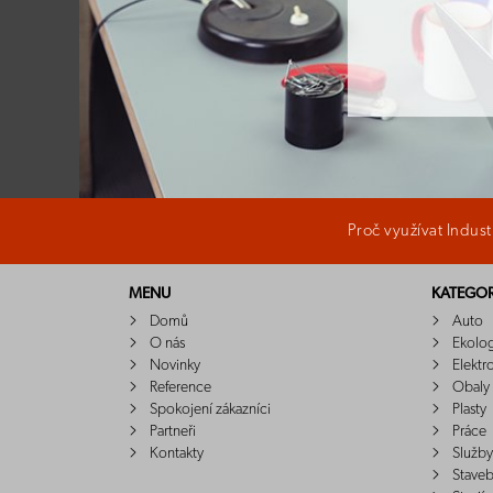
Proč využívat Indus
MENU
KATEGOR
Domů
Auto
O nás
Ekolo
Novinky
Elektr
Reference
Obaly
Spokojení zákazníci
Plasty
Partneři
Práce
Kontakty
Služby
Staveb