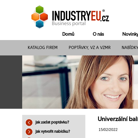
Domů
O nás
Novink
KATALOG FIREM
POPTÁVKY, VZ A VZMR
NABÍDK
Univerzální bal
Jak zadat poptávku?
15/02/2022
Jak vytvořit nabídku?