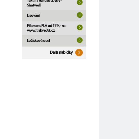
Textilní rohože GAPA -
Shatwell
Lisování
Filament PLA od 179,- na
www.tiskve3d.cz
Ložisková ocel
Další nabídky