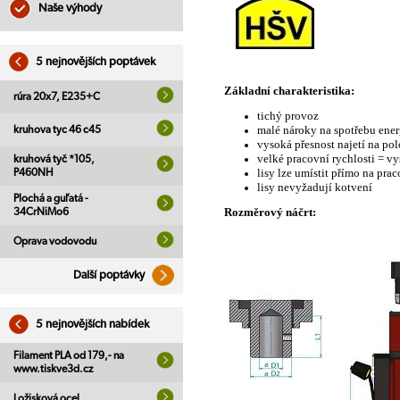
Naše výhody
5 nejnovějších poptávek
Základní charakteristika:
rúra 20x7, E235+C
tichý provoz
malé nároky na spotřebu ener
kruhova tyc 46 c45
vysoká přesnost najetí na po
velké pracovní rychlosti = v
kruhová tyč *105,
lisy lze umístit přímo na prac
P460NH
lisy nevyžadují kotvení
Plochá a guľatá -
Rozměrový náčrt:
34CrNiMo6
Oprava vodovodu
Další poptávky
5 nejnovějších nabídek
Filament PLA od 179,- na
www.tiskve3d.cz
Ložisková ocel