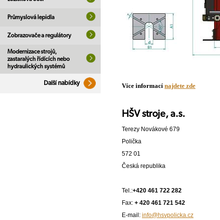
Průmyslová lepidla
Zobrazovače a regulátory
Modernizace strojů,
zastaralých řídících nebo
hydraulických systémů
Další nabídky
Více informací
najdete zde
HŠV stroje, a.s.
Terezy Novákové 679
Polička
572 01
Česká republika
Tel.:
+420 461 722 282
Fax:
+ 420 461 721 542
E-mail:
info@hsvpolicka.cz