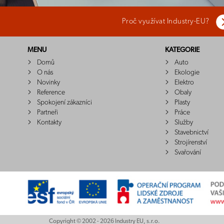
Proč využívat Industry-EU?
MENU
KATEGORIE
Domů
Auto
O nás
Ekologie
Novinky
Elektro
Reference
Obaly
Spokojení zákazníci
Plasty
Partneři
Práce
Kontakty
Služby
Stavebnictví
Strojírenství
Svařování
Copyright © 2002 - 2026 Industry EU, s.r.o.