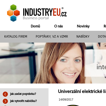
Domů
O nás
Novinky
R
KATALOG FIREM
POPTÁVKY, VZ A VZMR
NABÍDKY
DOTA
Univerzální elektrické l
Jak zadat poptávku?
14/09/2017
Jak vytvořit nabídku?