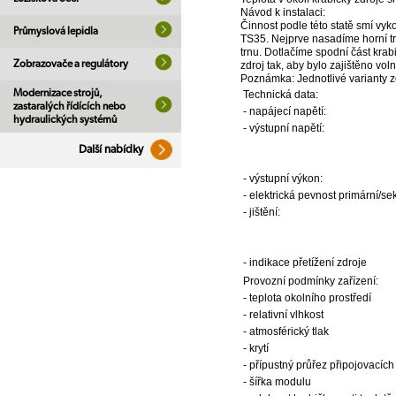
Návod k instalaci:
Činnost podle této statě smí vy
Průmyslová lepidla
TS35. Nejprve nasadíme horní t
trnu. Dotlačíme spodní část krab
Zobrazovače a regulátory
zdroj tak, aby bylo zajištěno vo
Poznámka: Jednotlivé varianty z
Modernizace strojů,
Technická data:
zastaralých řídících nebo
- napájecí napětí:
hydraulických systémů
- výstupní napětí:
Další nabídky
- výstupní výkon:
- elektrická pevnost primární/se
- jištění:
- indikace přetížení zdroje
Provozní podmínky zařízení:
- teplota okolního prostředí
- relativní vlhkost
- atmosférický tlak
- krytí
- přípustný průřez připojovacích
- šířka modulu