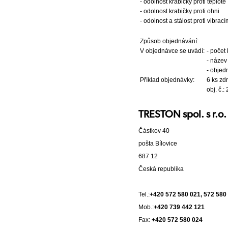
- odolnost krabičky proti teplotě
- odolnost krabičky proti ohni
- odolnost a stálost proti vibrací
Způsob objednávání:
V objednávce se uvádí:
- počet
- název
- objedn
Příklad objednávky:
6 ks z
obj. č.
TRESTON spol. s r.o.
Částkov 40
pošta Bílovice
687 12
Česká republika
Tel.:
+420 572 580 021, 572 580
Mob.:
+420 739 442 121
Fax:
+420 572 580 024