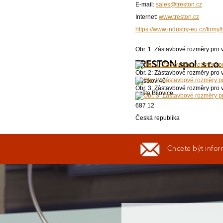
E-mail:
sales@treston.cz
Internet:
www.treston.cz
https://www.industry-eu.cz/firmy/
Obr. 1: Zástavbové rozměry pro 
TRESTON spol. s r.o.
Obr. 2: Zástavbové rozměry pro
Částkov 40
Obr. 3: Zástavbové rozměry pro v
pošta Bílovice
687 12
Česká republika
Tel.:
+420 572 580 021, 572 580
Chcete být infor
Mob.:
+420 739 442 121
Fax:
+420 572 580 024
E-mail:
sales@treston.cz
Internet:
www.treston.cz
https://www.industry-eu.cz/firmy/