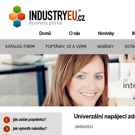
Domů
O nás
Novinky
R
KATALOG FIREM
POPTÁVKY, VZ A VZMR
NABÍDKY
DOTA
Univerzální napájecí zdr
Jak zadat poptávku?
28/05/2021
Jak vytvořit nabídku?