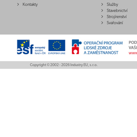
Kontakty
Služby
Stavebnictví
Strojírenství
Svařování
Copyright © 2002 - 2026 Industry EU, s.r.o.