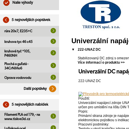
Naše výhody
5 nejnovějších poptávek
rúra 20x7, E235+C
Univerzální napáje
kruhova tyc 46 c45
▼
222-UNAZ DC
kruhová tyč *105,
P460NH
Stabilizovaný DC zdroj s omezení
Více informací o produktu >>
Plochá a guľatá -
34CrNiMo6
Univerzální DC napáj
Oprava vodovodu
222-UNAZ DC
Další poptávky
Použití:
Univerzální napájecí zdroje UNAZ
5 nejnovějších nabídek
určen pro umístění na lištu DIN 
Popis:
Filament PLA od 179,- na
Primární strana zdroje je napáje
www.tiskve3d.cz
elektronickou pojistkou s indikac
Pracovní podmínky:
Teplota v okolí krabičky zdroje
Ložisková ocel