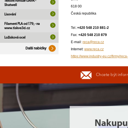
Textilní rohože GAPA -
Shatwell
618 00
Česká republika
Lisování
Filament PLA od 179,- na
Tel.:
+420 548 210 881-2
www.tiskve3d.cz
Fax:
+420 548 210 879
Ložisková ocel
E-mail:
reca@reca.cz
Další nabídky
Internet:
www.reca.cz
https://www.industry-eu.cz/firmy/reca-
Chcete být infor