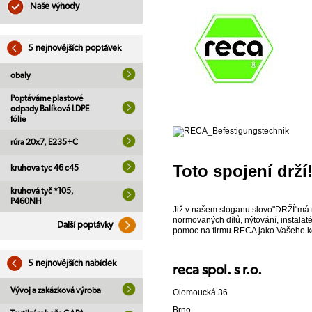
Naše výhody
5 nejnovějších poptávek
obaly
Poptáváme plastové
odpady Balíková LDPE
fólie
rúra 20x7, E235+C
Toto spojení drží
kruhova tyc 46 c45
kruhová tyč *105,
P460NH
Již v našem sloganu slovo"DRŽÍ"má n
normovaných dílů, nýtování, instalat
Další poptávky
pomoc na firmu RECA jako Vašeho k
5 nejnovějších nabídek
reca spol. s r.o.
Vývoj a zakázková výroba
Olomoucká 36
Brno