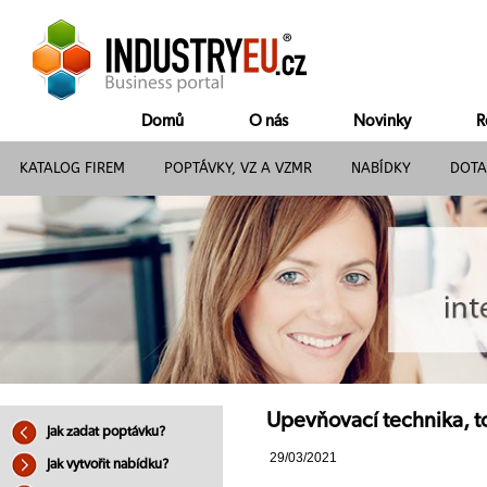
Domů
O nás
Novinky
R
KATALOG FIREM
POPTÁVKY, VZ A VZMR
NABÍDKY
DOTA
Upevňovací technika, toto
Jak zadat poptávku?
29/03/2021
Jak vytvořit nabídku?