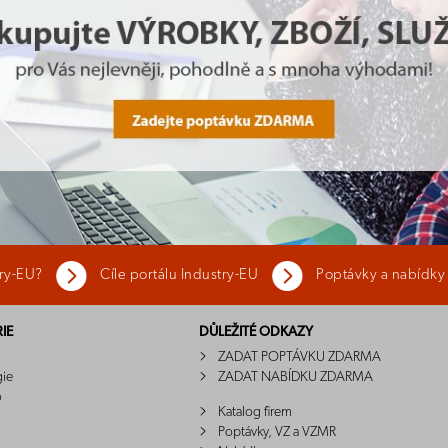
try-EU?
Cíle portálu Industry-EU
Poptávky a nabídky
IE
DŮLEŽITÉ ODKAZY
ZADAT POPTÁVKU ZDARMA
gie
ZADAT NABÍDKU ZDARMA
o
Katalog firem
Poptávky, VZ a VZMR