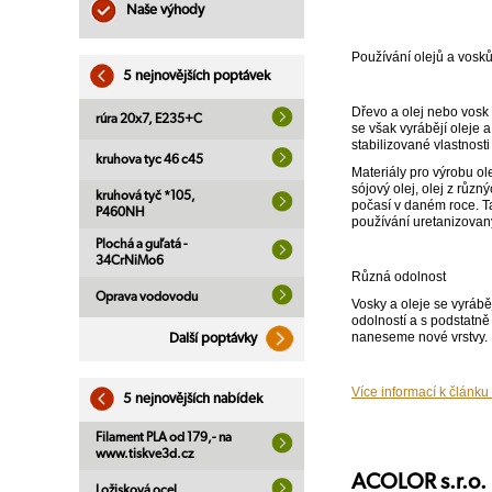
Naše výhody
Používání olejů a vosků
5 nejnovějších poptávek
Dřevo a olej nebo vosk 
rúra 20x7, E235+C
se však vyrábějí oleje 
stabilizované vlastnosti 
kruhova tyc 46 c45
Materiály pro výrobu ole
sójový olej, olej z různ
kruhová tyč *105,
počasí v daném roce. Ta
P460NH
používání uretanizovaný
Plochá a guľatá -
34CrNiMo6
Různá odolnost
Oprava vodovodu
Vosky a oleje se vyráběj
odolností a s podstatně
naneseme nové vrstvy.
Další poptávky
Více informací k článku
5 nejnovějších nabídek
Filament PLA od 179,- na
www.tiskve3d.cz
ACOLOR s.r.o.
Ložisková ocel