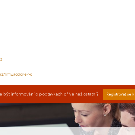
cz
cz/firmy/acolor-s-r-o
 být informování o poptávkách dříve než ostatní?
Registrovat se 