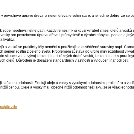
 v povrchové úpravě dřeva, a nejen dřeva je velmi staré, a je jedině dobře, že se 
k sobě neodmyslitelně patří. Každý řemeslník si kdysi vyráběl směsi olejů a vosků
a vosky pro povrchovou úpravu dřeva i průmyslově a výrobci nábytku, podlah a jinýc
a kvalitu.
jů a vosků se prakticky léty nemění a používají se osvědčené suroviny např. Carnabua
ých semen rostlin z celého světa. Problémem zůstává do určité míry rozdílnost v kvali
to situace vedla vývoj ke kombinaci různých druhů vosků, ke kombinaci s parafinyn
ch olejů. Důvodem je dosažení standardních vlastností a vyloučení nahodilosti.
í s různou odolností. Existují oleje a vosky s vysokými odolnostmi proti otěru a vod
 nižší cenou. Oleje a vosky mají obecně nižší odolnost než laky, lze je však jedno
 najdte zde