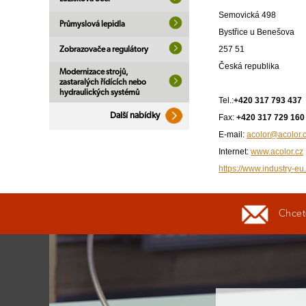
Semovická 498
Průmyslová lepidla
Bystřice u Benešova
257 51
Zobrazovače a regulátory
Česká republika
Modernizace strojů,
zastaralých řídících nebo
hydraulických systémů
Tel.:
+420 317 793 437
Další nabídky
Fax:
+420 317 729 160
E-mail:
acolor@acolor.
Internet:
www.acolor.cz
https://www.industry-eu.
Chcete