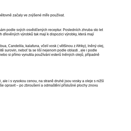
opětovně začaly ve zvýšené míře používat.
 sám podle svých osvědčených receptur. Posledních zhruba sto let
h dřevěných výrobků tak mají k dispozici výrobky, která mají
, Candelila, kalafuna, včelí vosk ( většinou z Afriky), lněný olej,
tě surovin, neboť ta se liší nejenom podle oblasti , ale i podle
ebo si přímo vynutila používání esterů lněných olejů, případně
ě, ale i s vysokou cenou, na straně druhé jsou vosky a oleje s nižší
duše opravit – po zbroušení a odmaštění příslušné plochy znovu