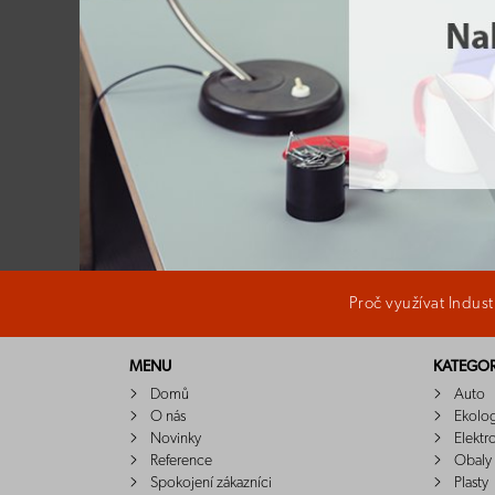
Proč využívat Indus
MENU
KATEGOR
Domů
Auto
O nás
Ekolo
Novinky
Elektr
Reference
Obaly
Spokojení zákazníci
Plasty