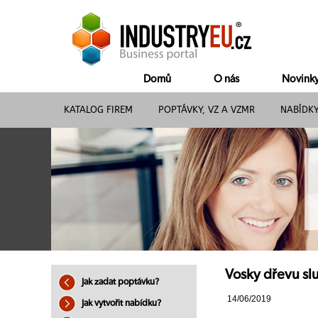
Domů
O nás
Novink
KATALOG FIREM
POPTÁVKY, VZ A VZMR
NABÍDK
Vosky dřevu sl
Jak zadat poptávku?
14/06/2019
Jak vytvořit nabídku?