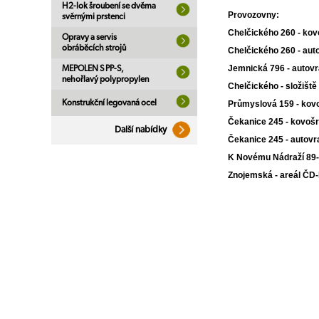
H2-lok šroubení se dvěma
Provozovny:
svěrnými prstenci
Chelčického 260 - k
Opravy a servis
obráběcích strojů
Chelčického 260 
Jemnická 796 - auto
MEPOLEN S PP-S,
nehořlavý polypropylen
Chelčického - slož
Konstrukční legovaná ocel
Průmyslová 159 - k
Čekanice 245 - 
Další nabídky
Čekanice 245 - 
K Novému Nádraží 8
Znojemská - areá