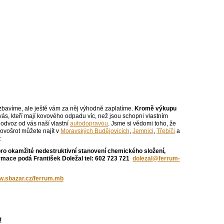
bavíme, ale ještě vám za něj výhodně zaplatíme.
Kromě výkupu
z vás, kteří mají kovového odpadu víc, než jsou schopni vlastním
odvoz od vás naší vlastní
autodopravou
. Jsme si vědomi toho, že
ovošrot můžete najít v
Moravských Budějovicích
,
Jemnici
,
Třebíči
a
.
okamžité nedestruktivní stanovení chemického složení,
ormace podá František Doležal tel: 602 723 721
dolezal@ferrum-
.sbazar.cz/ferrum.mb
!