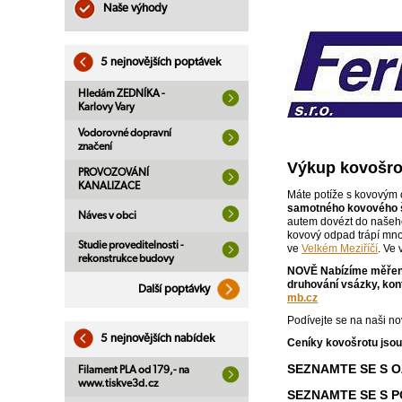
Naše výhody
5 nejnovějších poptávek
Hledám ZEDNÍKA -
Karlovy Vary
Vodorovné dopravní
značení
Výkup kovošro
PROVOZOVÁNÍ
KANALIZACE
Máte potíže s kovovým 
samotného kovového šr
Náves v obci
autem dovézt do našeho
kovový odpad trápí mno
Studie proveditelnosti -
ve
Velkém Meziříčí
. Ve
rekonstrukce budovy
NOVĚ Nabízíme měření
druhování vsázky, kont
Další poptávky
mb.cz
Podívejte se na naši n
5 nejnovějších nabídek
Ceníky kovošrotu jsou
SEZNAMTE SE S 
Filament PLA od 179,- na
www.tiskve3d.cz
SEZNAMTE SE S P