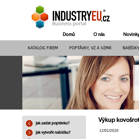
Domů
O nás
Novink
KATALOG FIREM
POPTÁVKY, VZ A VZMR
NABÍDK
Výkup kovošrot
Jak zadat poptávku?
12/01/2020
Jak vytvořit nabídku?