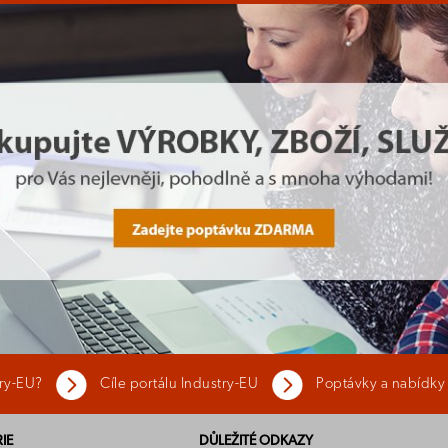
try-EU?
Cíle portálu Industry-EU
Poptávky a nabídky
IE
DŮLEŽITÉ ODKAZY