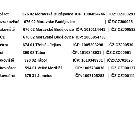
ovošrot 676 02 Moravské Budějovice IČP: 1006854746 │ IČZ: CZJ00293
- autovrakoviště 676 02 Moravské Budějovice │ IČZ:CZJ00025
vrakoviště 676 02 Moravské Budějovice IČP: 1010114441 │ IČZ:CZJ00582
iště ČD 676 02 Moravské Budějovice IČP: 1006854738
ovošrot 674 01 Třebíč - Jejkov IČP: 1005208298 │ IČZ:CZJ00530
kovošrot 390 02 Tábor IČP: 1010348931 │ IČZ:CZC00961
autovrakoviště 390 02 Tábor IČP: 1010348931 │ IČZ:CZC
9-kovošrot 594 01 Velké Meziříčí IČP: 1005734038 │ IČZ:CZJ00137
l ČD-kovošrot 675 31 Jemnice IČP: 1007105283 │ IČZ:CZJ00111