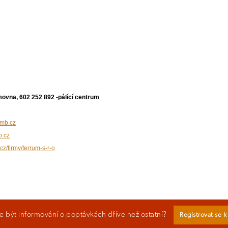
movna, 602 252 892 -pálící centrum
mb.cz
b.cz
cz/firmy/ferrum-s-r-o
 být informování o poptávkách dříve než ostatní?
Registrovat se 