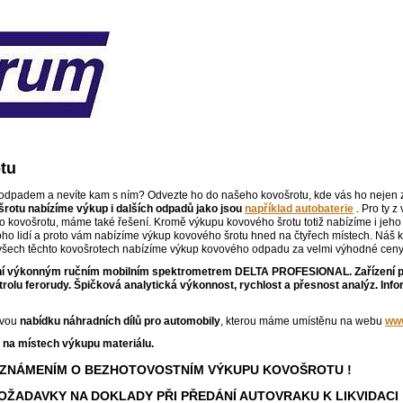
tu
odpadem a nevíte kam s ním? Odvezte ho do našeho kovošrotu, kde vás ho nejen z
otu nabízíme výkup i dalších odpadů jako jsou
například autobaterie
. Pro ty 
 kovošrotu, máme také řešení. Kromě výkupu kovového šrotu totiž nabízíme i jeho 
ho lidí a proto vám nabízíme výkup kovového šrotu hned na čtyřech místech. Náš k
 všech těchto kovošrotech nabízíme výkup kovového odpadu za velmi výhodné ceny
 výkonným ručním mobilním spektrometrem DELTA PROFESIONAL. Zařízení pro 
rolu ferorudy. Špičková analytická výkonnost, rychlost a přesnost analýz. Inf
ovou
nabídku náhradních dílů pro automobily
, kterou máme umístěnu na webu
www
 na místech výkupu materiálu.
OZNÁMENÍM O BEZHOTOVOSTNÍM VÝKUPU KOVOŠROTU !
OŽADAVKY NA DOKLADY PŘI PŘEDÁNÍ AUTOVRAKU K LIKVIDACI 