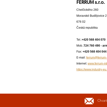
FERRUM s.r.o.
Chelčického 260
Moravské Budějovice 2
676 02
Česká republika
Tel.:
+420 568 404 070
Mob.:
724 760 490 - ar
Fax:
+420 568 404 044
E-mail:
ferrum@ferrum-
Internet:
www.ferrum-m
https://www.industry-eu.
Chcete