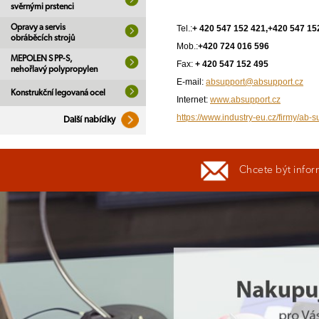
svěrnými prstenci
Opravy a servis
Tel.:
+ 420 547 152 421,+420 547 15
obráběcích strojů
Mob.:
+420 724 016 596
MEPOLEN S PP-S,
Fax:
+ 420 547 152 495
nehořlavý polypropylen
E-mail:
absupport@absupport.cz
Konstrukční legovaná ocel
Internet:
www.absupport.cz
https://www.industry-eu.cz/firmy/ab-s
Další nabídky
Chcete být infor