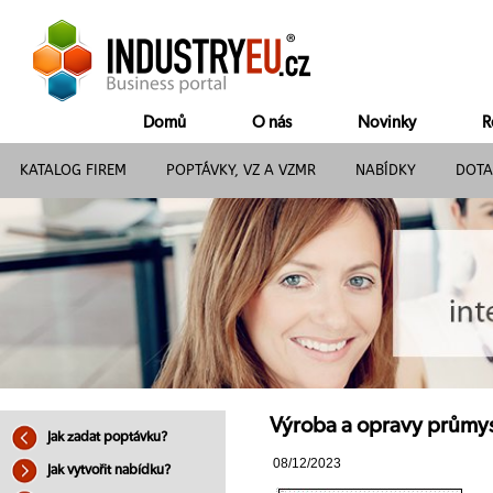
Domů
O nás
Novinky
R
KATALOG FIREM
POPTÁVKY, VZ A VZMR
NABÍDKY
DOTA
Výroba a opravy průmys
Jak zadat poptávku?
08/12/2023
Jak vytvořit nabídku?