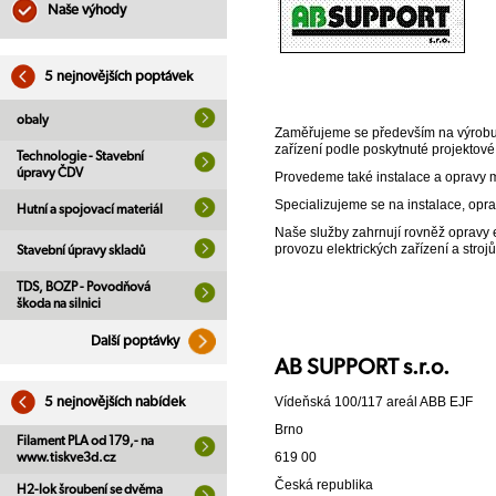
Naše výhody
5 nejnovějších poptávek
obaly
Zaměřujeme se především na výrobu a
zařízení podle poskytnuté projektové
Technologie - Stavební
úpravy ČDV
Provedeme také instalace a opravy mo
Specializujeme se na instalace, opra
Hutní a spojovací materiál
Naše služby zahrnují rovněž opravy 
provozu elektrických zařízení a stroj
Stavební úpravy skladů
TDS, BOZP - Povodňová
škoda na silnici
Další poptávky
AB SUPPORT s.r.o.
Vídeňská 100/117 areál ABB EJF
5 nejnovějších nabídek
Brno
Filament PLA od 179,- na
619 00
www.tiskve3d.cz
Česká republika
H2-lok šroubení se dvěma