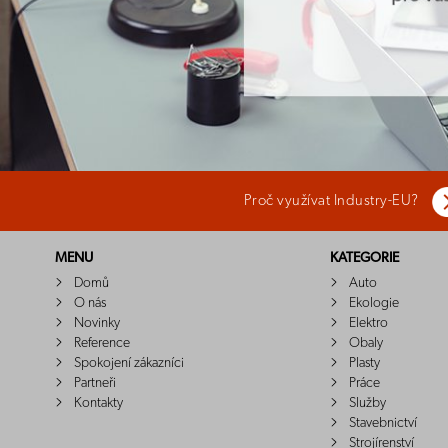
Proč využívat Industry-EU?
MENU
KATEGORIE
Domů
Auto
O nás
Ekologie
Novinky
Elektro
Reference
Obaly
Spokojení zákazníci
Plasty
Partneři
Práce
Kontakty
Služby
Stavebnictví
Strojírenství