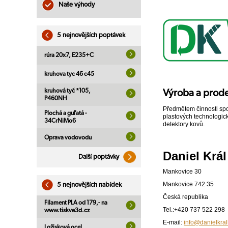
Naše výhody
5 nejnovějších poptávek
rúra 20x7, E235+C
kruhova tyc 46 c45
kruhová tyč *105,
Výroba a prod
P460NH
Předmětem činnosti spol
Plochá a guľatá -
plastových technologic
34CrNiMo6
detektory kovů.
Oprava vodovodu
Daniel Král 
Další poptávky
Mankovice 30
Mankovice 742 35
5 nejnovějších nabídek
Česká republika
Filament PLA od 179,- na
Tel.:+420 737 522 298
www.tiskve3d.cz
E-mail:
info@danielkrall
Ložisková ocel