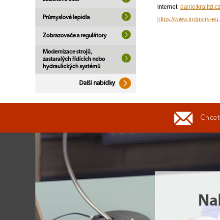
Internet:
danielkralltd.c
Průmyslová lepidla
https://www.industry-eu.
Zobrazovače a regulátory
Modernizace strojů,
zastaralých řídících nebo
hydraulických systémů
Další nabídky
Chcete