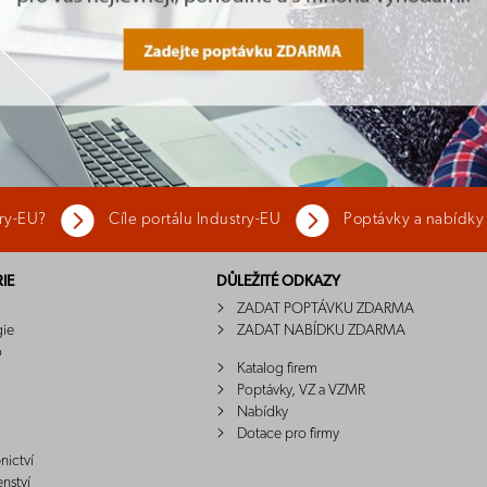
try-EU?
Cíle portálu Industry-EU
Poptávky a nabídky
IE
DŮLEŽITÉ ODKAZY
ZADAT POPTÁVKU ZDARMA
gie
ZADAT NABÍDKU ZDARMA
o
Katalog firem
Poptávky, VZ a VZMR
Nabídky
Dotace pro firmy
nictví
enství