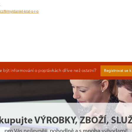
z
cz/firmy/daniel-kral-s-r-o
 být informování o poptávkách dříve než ostatní?
Registrovat se 