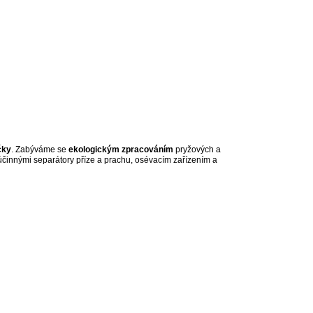
čky
. Zabýváme se
ekologickým zpracováním
pryžových a
účinnými separátory příze a prachu, osévacím zařízením a