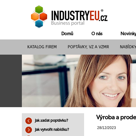
Domů
O nás
Novink
KATALOG FIREM
POPTÁVKY, VZ A VZMR
NABÍDK
Výroba a prodej
Jak zadat poptávku?
28/12/2023
Jak vytvořit nabídku?