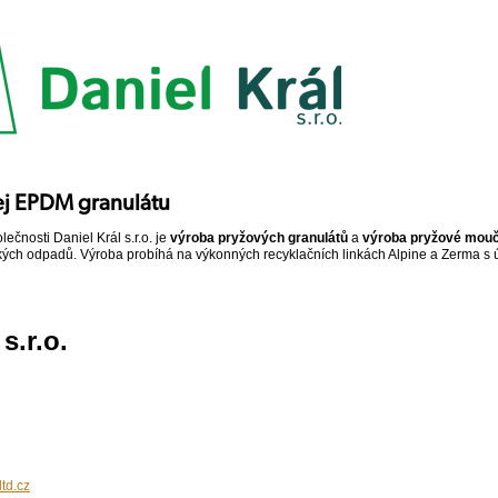
ej EPDM granulátu
ečnosti Daniel Král s.r.o. je
výroba pryžových granulátů
a
výroba pryžové mou
kých odpadů. Výroba probíhá na výkonných recyklačních linkách Alpine a Zerma s 
s.r.o.
td.cz