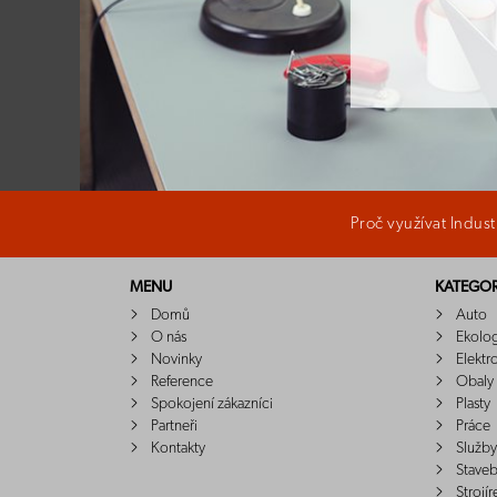
Proč využívat Indus
MENU
KATEGOR
Domů
Auto
O nás
Ekolo
Novinky
Elektr
Reference
Obaly
Spokojení zákazníci
Plasty
Partneři
Práce
Kontakty
Služby
Staveb
Strojír