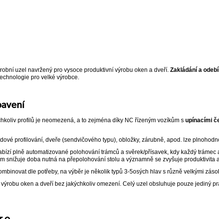
ýrobní uzel
navržený pro vysoce produktivní výrobu oken a dveří.
Zakládání a odeb
technologie pro velké výrobce.
bavení
ýchkoliv profilů je neomezená, a to zejména díky NC řízeným vozíkům s
upínacími če
odové profilování, dveře (sendvičového typu), obložky, zárubně, apod. lze plnohod
abízí plně automatizované polohování trámců a svěrek/přísavek, kdy každý trámec
m snižuje doba nutná na přepolohování stolu a významně se zvyšuje produktivita a
ombinovat dle potřeby, na výběr je několik typů 3-5osých hlav s různě velkými záso
výrobu oken a dveří bez jakýchkoliv omezení. Celý uzel obsluhuje pouze jediný pr
r.o.