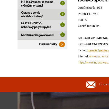
H2-lok šroubení se dvěma
svěrnými prstenci
Jordánská čp. 978
Opravy a servis
Praha 14 - Kyje
obráběcích strojů
198 00
MEPOLEN S PP-S,
Česká republika
nehořlavý polypropylen
Konstrukční legovaná ocel
Tel.:
+420 281 940 344
Fax:
+420 494 322 077
Další nabídky
E-mail:
panas@panas.
Internet:
www.panas.cz
https://www.industry-eu
Chcete