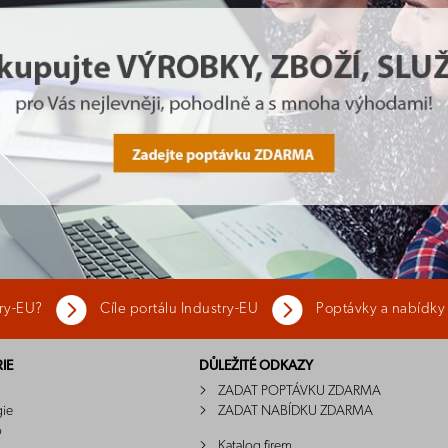
try-EU?
Cíle portálu Industry-EU
Poptávky a nabídky
IE
DŮLEŽITÉ ODKAZY
ZADAT POPTÁVKU ZDARMA
gie
ZADAT NABÍDKU ZDARMA
o
Katalog firem