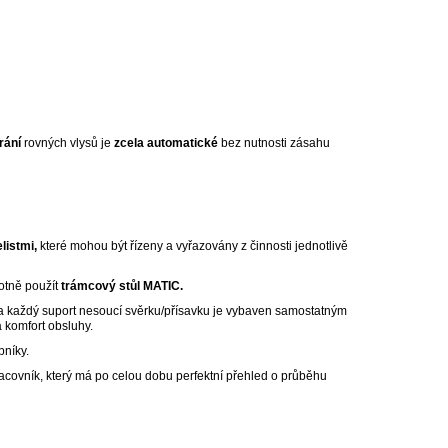
írání
rovných vlysů je
zcela automatické
bez nutnosti zásahu
listmi,
které mohou být řízeny a vyřazovány z činnosti jednotlivě
notně použít
trámcový stůl MATIC.
 a každý suport nesoucí svěrku/přísavku je vybaven samostatným
 komfort obsluhy.
bníky.
acovník, který má po celou dobu perfektní přehled o průběhu