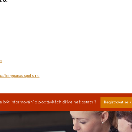
cz
.cz/firmy/panas-spol-s-r-o
 být informování o poptávkách dříve než ostatní?
Registrovat se 