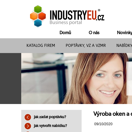
Domů
O nás
Novink
KATALOG FIREM
POPTÁVKY, VZ A VZMR
NABÍDK
Výroba oken a 
Jak zadat poptávku?
09/10/2020
Jak vytvořit nabídku?