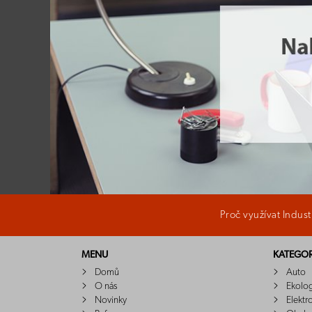
Proč využívat Indus
MENU
KATEGOR
Domů
Auto
O nás
Ekolo
Novinky
Elektr