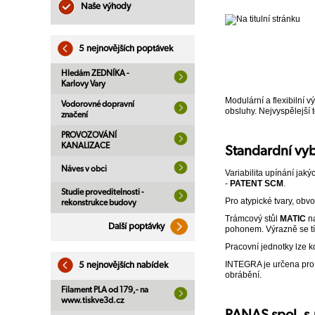
Naše výhody
5 nejnovějších poptávek
Hledám ZEDNÍKA -
Karlovy Vary
Modulární a flexibilní v
Vodorovné dopravní
obsluhy. Nejvyspělejší 
značení
PROVOZOVÁNÍ
KANALIZACE
Standardní vy
Náves v obci
Variabilita upínání jak
-
PATENT SCM
.
Studie proveditelnosti -
Pro atypické tvary, obv
rekonstrukce budovy
Trámcový stůl
MATIC
n
Další poptávky
pohonem. Výrazně se tí
Pracovní jednotky lze k
INTEGRA je určena pro 
5 nejnovějších nabídek
obrábění.
Filament PLA od 179,- na
www.tiskve3d.cz
PANAS spol. s.