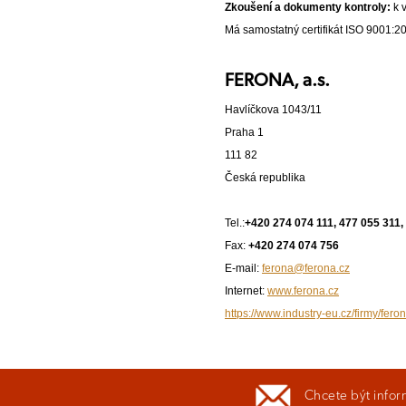
Zkoušení a dokumenty kontroly:
k 
Má samostatný certifikát ISO 9001:2
FERONA, a.s.
Havlíčkova 1043/11
Praha 1
111 82
Česká republika
Tel.:
+420 274 074 111, 477 055 311,
Fax:
+420 274 074 756
E-mail:
ferona@ferona.cz
Internet:
www.ferona.cz
https://www.industry-eu.cz/firmy/fero
Chcete být infor