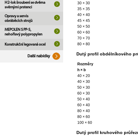
H2-lok šroubení se dvěma
30 × 30
svěrnými prstenci
35 × 35
40 × 40
Opravy a servis
45 × 45
obráběcích strojů
50 × 50
MEPOLEN S PP-S,
60 × 60
nehořlavý polypropylen
70 × 70
80 × 80
Konstrukční legovaná ocel
Dutý profil obdélníkového p
Další nabídky
Rozměry
h × b
40 × 20
40 × 30
50 × 30
60 × 30
50 × 40
60 × 40
80 × 40
80 × 60
100 × 60
Dutý profil kruhového průře