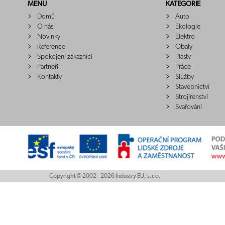
MENU
KATEGORIE
Domů
Auto
O nás
Ekologie
Novinky
Elektro
Reference
Obaly
Spokojení zákazníci
Plasty
Partneři
Práce
Kontakty
Služby
Stavebnictví
Strojírenství
Svařování
Copyright © 2002 - 2026 Industry EU, s.r.o.