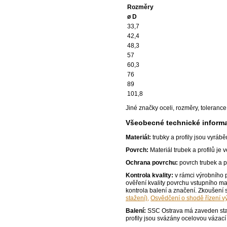
Rozměry
ø D
33,7
42,4
48,3
57
60,3
76
89
101,8
Jiné značky oceli, rozměry, toleran
Všeobecné technické inform
Materiál:
trubky a profily jsou vyrá
Povrch:
Materiál trubek a profilů je
Ochrana povrchu:
povrch trubek a p
Kontrola kvality:
v rámci výrobního p
ověření kvality povrchu vstupního ma
kontrola balení a značení. Zkoušení
stažení),
Osvědčení o shodě řízení vý
Balení:
SSC Ostrava má zaveden stand
profily jsou svázány ocelovou vázac