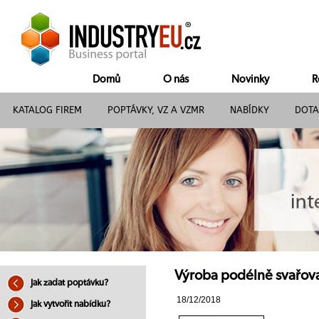
Domů
O nás
Novinky
R
KATALOG FIREM
POPTÁVKY, VZ A VZMR
NABÍDKY
DOTA
Výroba podélně svařova
Jak zadat poptávku?
18/12/2018
Jak vytvořit nabídku?