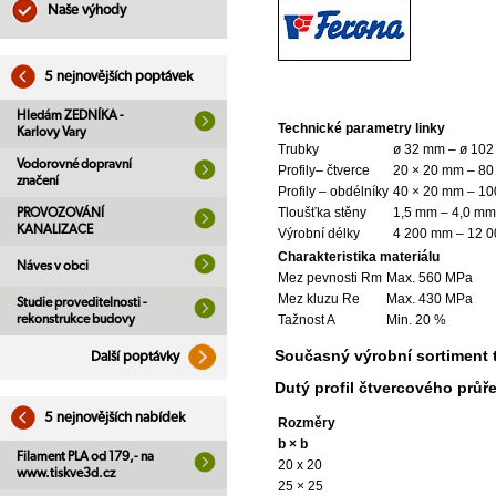
Naše výhody
5 nejnovějších poptávek
Hledám ZEDNÍKA -
Technické parametry linky
Karlovy Vary
Trubky
ø 32 mm – ø 10
Vodorovné dopravní
Profily– čtverce
20 × 20 mm – 80
značení
Profily – obdélníky
40 × 20 mm – 10
Tloušťka stěny
1,5 mm – 4,0 mm
PROVOZOVÁNÍ
KANALIZACE
Výrobní délky
4 200 mm – 12 
Charakteristika materiálu
Náves v obci
Mez pevnosti Rm
Max. 560 MPa
Mez kluzu Re
Max. 430 MPa
Studie proveditelnosti -
rekonstrukce budovy
Tažnost A
Min. 20 %
Současný výrobní sortiment t
Další poptávky
Dutý profil čtvercového prů
5 nejnovějších nabídek
Rozměry
b × b
Filament PLA od 179,- na
20 x 20
www.tiskve3d.cz
25 × 25