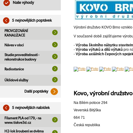
Naše výhody
5 nejnovějších poptávek
Výrobní družstvo KOVO Brno vzniklo
PROVOZOVÁNÍ
KANALIZACE
V současné době zajišťujeme výrobu 
-
Výroba školního nábytku stavitel
Náves v obci
-
Výroba výfuků a dílů výfuků
pro ná
-
Výroba axiálních čepových spoje
Studie proveditelnosti -
rekonstrukce budovy
Radiostanice
Úklidové služby
Další poptávky
Kovo, výrobní družstvo
Na Bílém potoce 294
5 nejnovějších nabídek
Veverská Bitýška
664 71
Filament PLA od 179,- na
www.tiskve3d.cz
Česká republika
H2-lok šroubení se dvěma