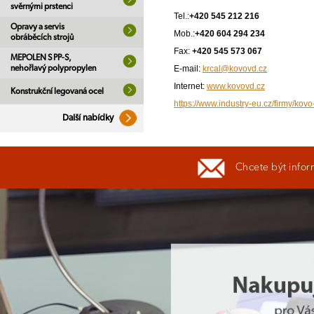
svěrnými prstenci
Tel.:
+420 545 212 216
Opravy a servis
Mob.:
+420 604 294 234
obráběcích strojů
Fax:
+420 545 573 067
MEPOLEN S PP-S,
nehořlavý polypropylen
E-mail:
krcal@kovovd.cz
Internet:
www.kovovd.cz
Konstrukční legovaná ocel
https://www.industry-eu.cz/firmy/kov
Další nabídky
Chcete být infor