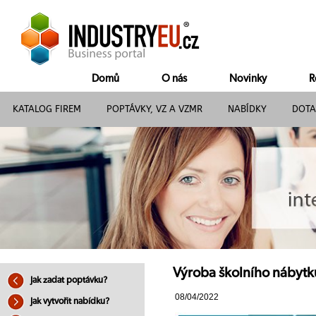
Domů
O nás
Novinky
R
KATALOG FIREM
POPTÁVKY, VZ A VZMR
NABÍDKY
DOTA
Výroba školního nábytk
Jak zadat poptávku?
08/04/2022
Jak vytvořit nabídku?