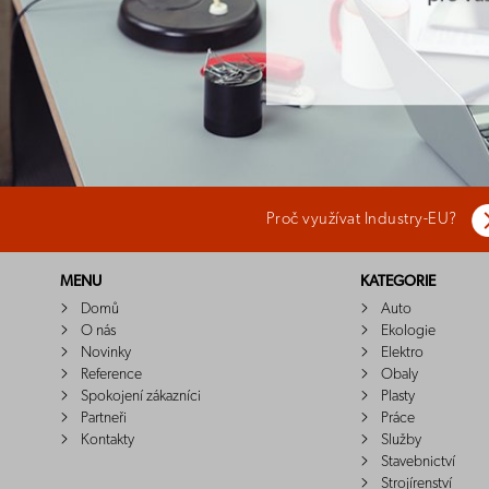
Proč využívat Industry-EU?
MENU
KATEGORIE
Domů
Auto
O nás
Ekologie
Novinky
Elektro
Reference
Obaly
Spokojení zákazníci
Plasty
Partneři
Práce
Kontakty
Služby
Stavebnictví
Strojírenství