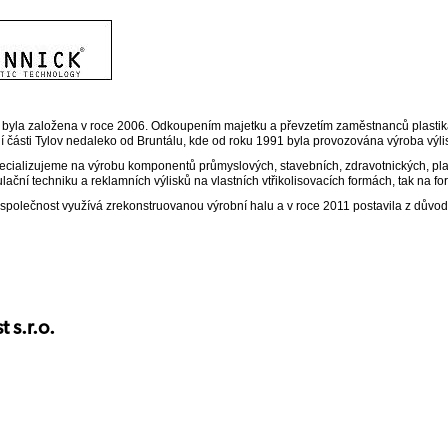
byla založena v roce 2006. Odkoupením majetku a převzetím zaměstnanců plastikářs
ní části Tylov nedaleko od Bruntálu, kde od roku 1991 byla provozována výroba výli
cializujeme na výrobu komponentů průmyslových, stavebních, zdravotnických, pl
lační techniku a reklamních výlisků na vlastních vtřikolisovacích formách, tak na f
i společnost využívá zrekonstruovanou výrobní halu a v roce 2011 postavila z dův
 s.r.o.