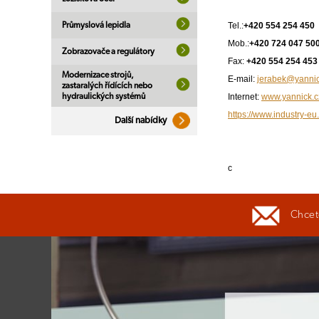
Průmyslová lepidla
Tel.:
+420 554 254 450
Mob.:
+420 724 047 50
Zobrazovače a regulátory
Fax:
+420 554 254 453
Modernizace strojů,
E-mail:
jerabek@yannic
zastaralých řídících nebo
hydraulických systémů
Internet:
www.yannick.c
https://www.industry-eu.
Další nabídky
c
Chcete