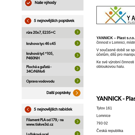
Naše výhody
5 nejnovějších poptávek
rúra 20x7, E235+C
YANNICK – Plast s.r.o.
činnost v Lomnici, míst
kruhova tyc 46 c45
V současné době se spe
kruhová tyč *105,
účelům, dílů pro manipu
P460NH
Ke své výrobní činnost
obloukovou halu.
Plochá a guľatá -
34CrNiMo6
Oprava vodovodu
Další poptávky
YANNICK - Plast
Tylov 161
5 nejnovějších nabídek
Lomnice
Filament PLA od 179,- na
793 02
www.tiskve3d.cz
Česká republika
Ložisková ocel