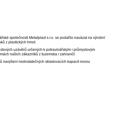
ké společnosti Metalplast s.r.o. se podařilo navázat na výrobní
sků z plastických hmot.
astových uzávěrů určených k potravinářským i průmyslovým
ormách našich zákazníků z tuzemska i zahraničí.
odů navýšení nedostatečných skladovacích kapacit novou