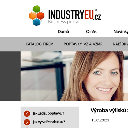
Domů
O nás
Novink
KATALOG FIREM
POPTÁVKY, VZ A VZMR
NABÍDK
Výroba výlisků 
Jak zadat poptávku?
15/05/2023
Jak vytvořit nabídku?