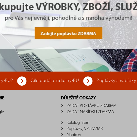
try-EU?
Cíle portálu Industry-EU
Poptávky a nabídky
IE
DŮLEŽITÉ ODKAZY
ZADAT POPTÁVKU ZDARMA
gie
ZADAT NABÍDKU ZDARMA
o
Katalog firem
Poptávky, VZ a VZMR
Nabídky