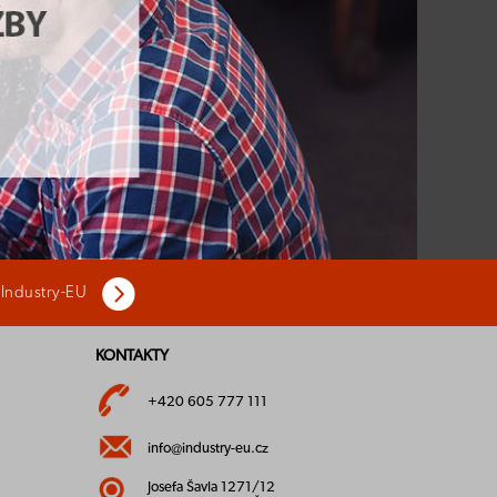
 Industry-EU
KONTAKTY
+420 605 777 111
info@industry-eu.cz
Josefa Šavla 1271/12