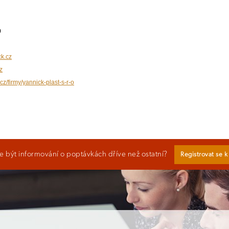
0
k.cz
z
cz/firmy/yannick-plast-s-r-o
 být informování o poptávkách dříve než ostatní?
Registrovat se 