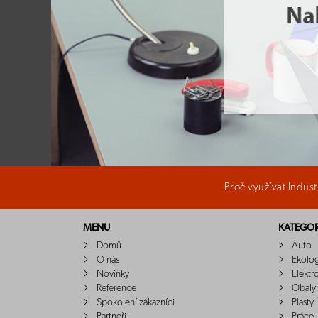
Proč využívat Indus
MENU
KATEGOR
Domů
Auto
O nás
Ekolo
Novinky
Elektr
Reference
Obaly
Spokojení zákazníci
Plasty
Partneři
Práce