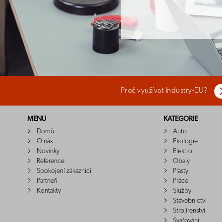
Proč využívat Industry-EU?
MENU
KATEGORIE
Domů
Auto
O nás
Ekologie
Novinky
Elektro
Reference
Obaly
Spokojení zákazníci
Plasty
Partneři
Práce
Kontakty
Služby
Stavebnictví
Strojírenství
Svařování