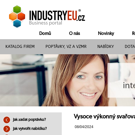
Domů
O nás
Novinky
R
KATALOG FIREM
POPTÁVKY, VZ A VZMR
NABÍDKY
DOTA
Vysoce výkonný svařovac
Jak zadat poptávku?
08/04/2024
Jak vytvořit nabídku?