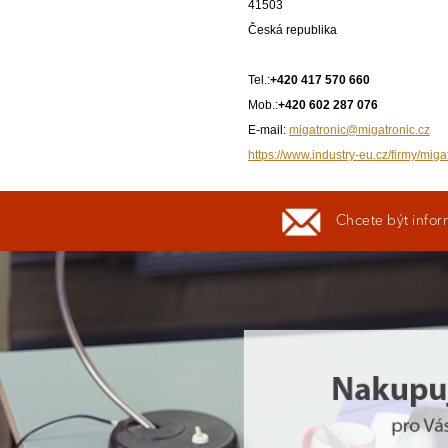
41503
Česká republika
Tel.:
+420 417 570 660
Mob.:
+420 602 287 076
E-mail:
migatronic@migatronic.cz
https://www.industry-eu.cz/firmy/miga
Chcete být infor