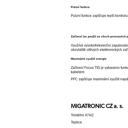
Pulzní funkce
Pulzní funkce zajišťuje lepší kontro
Zařízení lze použít za všech provozních
Využívá vysokofrekvenční zapalování
obzvláště citlivých elektronických za
Maximální využití energie
Zařízení Focus TIG je vybaveno funkc
kabelem.
PFC zajišťuje maximální využití nap
MIGATRONIC CZ a. s.
Tolstého 474/2
Teplice