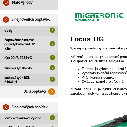
Naše výhody
5 nejnovějších poptávek
obaly
Focus TIG
Poptáváme plastové
odpady Balíková LDPE
Vynikající jednofázový svařovací stroj
fólie
Zařízení Focus TIG je spolehlivý jedn
rúra 20x7, E235+C
K dispozici jsou tři různé zdroje Focu
kruhova tyc 46 c45
Zařízení je vybaveno pulzní f
Vysokofrekvenční zapalování n
PFC (korekce účiníku)
kruhová tyč *105,
Ovládací panel pro přepínán
P460NH
Zřízení Focus TIG je vynikající svařo
Další poptávky
zapalování dotykem a zdvihem elekt
5 nejnovějších nabídek
Vývoj a zakázková výroba