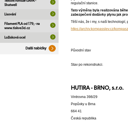
Textilní rohože GAPA -
regulační stanice.
Shatwell
Tato výměna byla realizována běhe
Lisování
zabezpečení dodávky plynu jak pro 
Těší nás, že i my, s naší technologií
Filament PLA od 179,- na
www.tiskve3d.cz
https://archiv.kompasslev.cz/kompas
Ložisková ocel
Další nabídky
Původní stav
Stav po rekonstrukci.
HUTIRA - BRNO, s.r.o.
Vintrovna 398/29
Popůvky u Brna
664 41
Česká republika