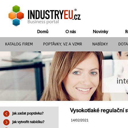
Domů
O nás
Novinky
R
KATALOG FIREM
POPTÁVKY, VZ A VZMR
NABÍDKY
DOTA
Vysokotlaké regulační s
Jak zadat poptávku?
14/02/2021
Jak vytvořit nabídku?