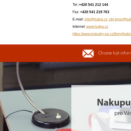
Tel.:
+420 541 212 144
Fax:
+420 541 219 763
E-mail:
info@hutira.cz; obj.brno@hut
Internet:
www.hutira.cz
https://www.industry-eu.cz/firmy/hutir
Chcete být infor