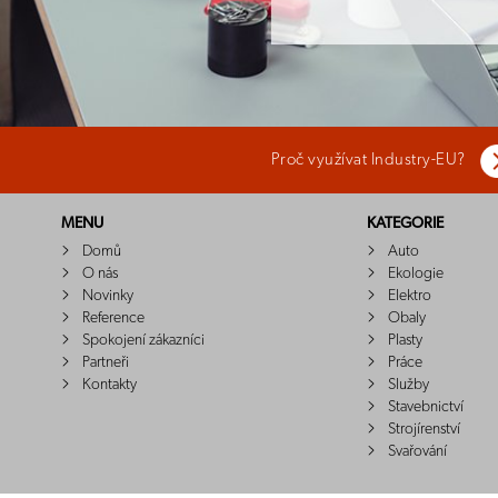
Proč využívat Industry-EU?
MENU
KATEGORIE
Domů
Auto
O nás
Ekologie
Novinky
Elektro
Reference
Obaly
Spokojení zákazníci
Plasty
Partneři
Práce
Kontakty
Služby
Stavebnictví
Strojírenství
Svařování