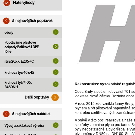
Naše výhody
5 nejnovějších poptávek
obaly
Poptáváme plastové
odpady Balíková LDPE
fólie
rúra 20x7, E235+C
kruhova tyc 46 c45
kruhová tyč *105,
Rekonstrukce vysokotlaké regulačn
P460NH
Obec Bruty s počtem obyvatel 701 se
v okrese Nové Zámky. Rozloha obce 
Další poptávky
V roce 2015 zde vznikla farmy Bruty, 
plynem a při pěstování napomáhá softw
kontrolou certifikovaných zaměstnan
5 nejnovějších nabídek
A právě v této obci realizovala naš
spotřeby zemního plynu pro farmu Bru
Vývoj a zakázková výroba
byly nedostatečné a bylo třeba je v
plynoměru z DN80 na DN100. Součástí