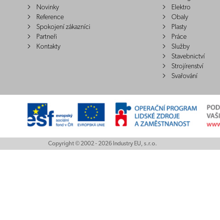
Novinky
Elektro
Reference
Obaly
Spokojení zákazníci
Plasty
Partneři
Práce
Kontakty
Služby
Stavebnictví
Strojírenství
Svařování
Copyright © 2002 - 2026 Industry EU, s.r.o.