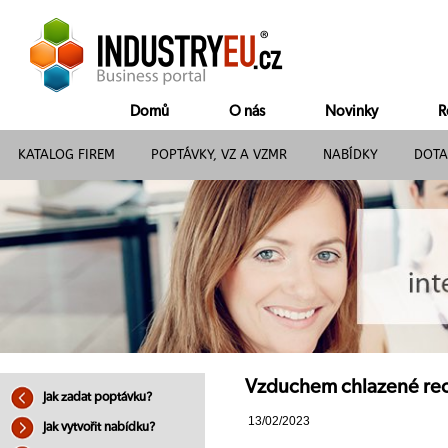
Domů
O nás
Novinky
R
KATALOG FIREM
POPTÁVKY, VZ A VZMR
NABÍDKY
DOTA
Vzduchem chlazené recy
Jak zadat poptávku?
13/02/2023
Jak vytvořit nabídku?