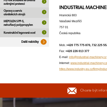
H2-lok šroubení se dvěma
svěrnými prstenci
INDUSTRIAL MACHINERY
Opravy a servis
obráběcích strojů
Hranická 883
Valašské Meziříčí
MEPOLEN S PP-S,
nehořlavý polypropylen
757 01
Konstrukční legovaná ocel
Česká republika
Další nabídky
Mob.:
+420 775 775 870, 732 225 55
Fax:
+420 226 013 377
E-mail:
info@industrial-machinery.cz
Internet:
www.industrial-machinery.c
https://www.industry-eu.cz/firmy/indu
Chcete být infor