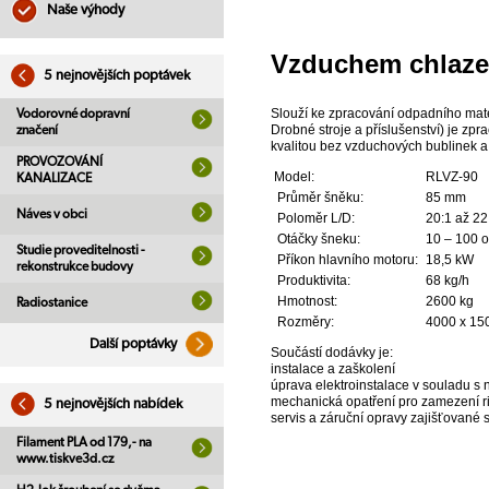
Naše výhody
Vzduchem chlazen
5 nejnovějších poptávek
Slouží ke zpracování odpadního mate
Vodorovné dopravní
Drobné stroje a příslušenství) je z
značení
kvalitou bez vzduchových bublinek a
PROVOZOVÁNÍ
Model:
RLVZ-90
KANALIZACE
Průměr šněku:
85 mm
Náves v obci
Poloměr L/D:
20:1 až 22
Otáčky šneku:
10 – 100 o
Studie proveditelnosti -
Příkon hlavního motoru:
18,5 kW
rekonstrukce budovy
Produktivita:
68 kg/h
Hmotnost:
2600 kg
Radiostanice
Rozměry:
4000 x 15
Další poptávky
Součástí dodávky je:
instalace a zaškolení
úprava elektroinstalace v souladu s 
mechanická opatření pro zamezení r
5 nejnovějších nabídek
servis a záruční opravy zajišťovan
Filament PLA od 179,- na
www.tiskve3d.cz