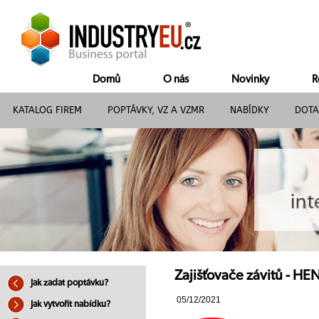
Domů
O nás
Novinky
R
KATALOG FIREM
POPTÁVKY, VZ A VZMR
NABÍDKY
DOTA
Zajišťovače závitů - HEN
Jak zadat poptávku?
05/12/2021
Jak vytvořit nabídku?