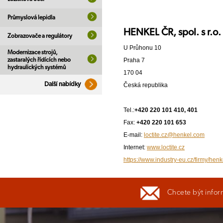
Průmyslová lepidla
HENKEL ČR, spol. s r.
Zobrazovače a regulátory
U Průhonu 10
Modernizace strojů,
zastaralých řídících nebo
Praha 7
hydraulických systémů
170 04
Další nabídky
Česká republika
Tel.:
+420 220 101 410, 401
Fax:
+420 220 101 653
E-mail:
loctite.cz@henkel.com
Internet:
www.loctite.cz
https://www.industry-eu.cz/firmy/hen
Chcete být infor