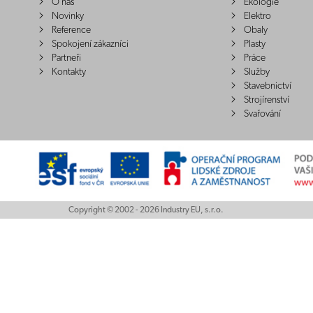
O nás
Ekologie
Novinky
Elektro
Reference
Obaly
Spokojení zákazníci
Plasty
Partneři
Práce
Kontakty
Služby
Stavebnictví
Strojírenství
Svařování
Copyright © 2002 - 2026 Industry EU, s.r.o.