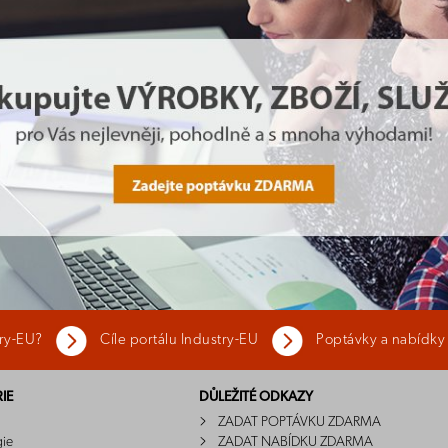
try-EU?
Cíle portálu Industry-EU
Poptávky a nabídky
IE
DŮLEŽITÉ ODKAZY
ZADAT POPTÁVKU ZDARMA
gie
ZADAT NABÍDKU ZDARMA