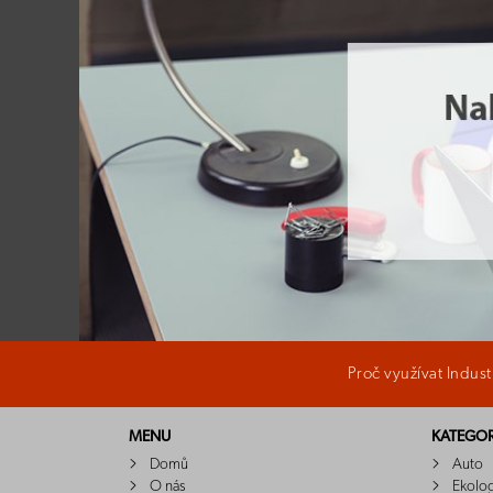
Proč využívat Indus
MENU
KATEGOR
Domů
Auto
O nás
Ekolo