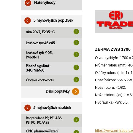
Naše výhody
5 nejnovějších poptávek
rúra 20x7, E235+C
kruhova tyc 46 c45
ZERMA ZWS 1700
kruhová tyč *105,
P460NH
Otvor trychtýře: 1700 x
Průměr rotoru (mm): 40
Plochá a guľatá -
34CrNiMo6
Otáčky rotoru (min-1): 1
Hnací výkon: 55/75 kW.
Oprava vodovodu
Nože rotoru: 41/82.
Další poptávky
Nože statoru (ks): 1 x 6.
Hydraulika (kW): 5,5.
5 nejnovějších nabídek
Regranulace PP, PE, ABS,
PS, PC, PC/ABS
https://www.eri-trade.cz
CNC plazmové řezání