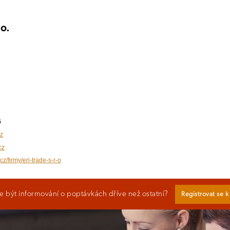
.o.
6
cz
cz
cz/firmy/eri-trade-s-r-o
 být informování o poptávkách dříve než ostatní?
Registrovat se 