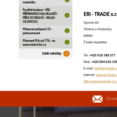
materiálu
Použité krabice - VŠE
ERI - TRADE s.r
PŘIPRAVENO NA SKLADĚ !
PŘES 30 DRUHŮ - SKLAD
OLOMOUC
Syrovín 64
Těmice u Hodonína
Přídavné zařízení k TS -
jednostranné
69684
Filament PLA od 179,- na
Česká republika
www.tiskve3d.cz
Další nabídky
Tel.:
+420 518 388 577
Mob.:
+420 604 616 15
E-mail:
info@eri-trade.
Internet:
www.eri-trade.
https://www.industry-eu.
Chcete