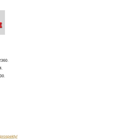
 2360.
4.
00.
/prospekty/