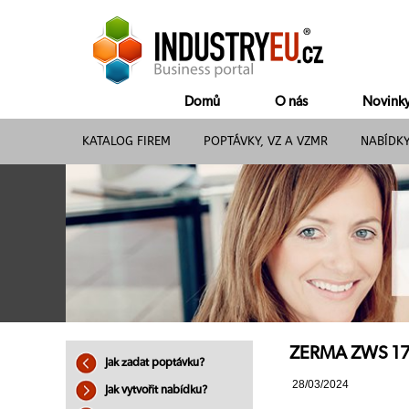
Domů
O nás
Novink
KATALOG FIREM
POPTÁVKY, VZ A VZMR
NABÍDK
ZERMA ZWS 1700
Jak zadat poptávku?
28/03/2024
Jak vytvořit nabídku?