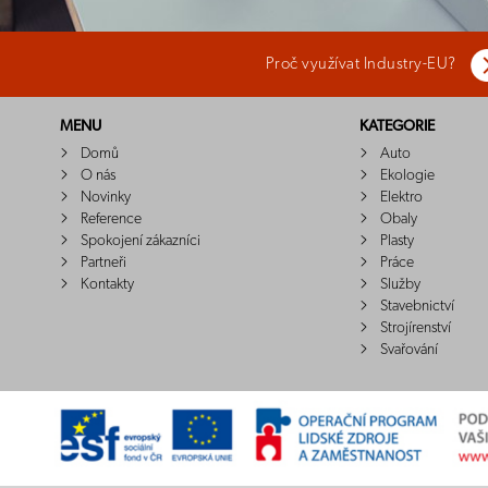
Proč využívat Industry-EU?
MENU
KATEGORIE
Domů
Auto
O nás
Ekologie
Novinky
Elektro
Reference
Obaly
Spokojení zákazníci
Plasty
Partneři
Práce
Kontakty
Služby
Stavebnictví
Strojírenství
Svařování