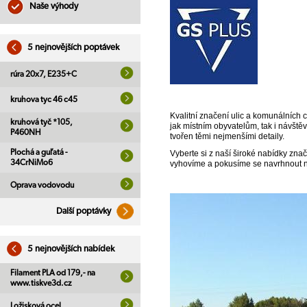
Naše výhody
5 nejnovějších poptávek
rúra 20x7, E235+C
kruhova tyc 46 c45
Kvalitní značení ulic a komunálních 
kruhová tyč *105,
jak místním obyvatelům, tak i návště
P460NH
tvořen těmi nejmenšími detaily.
Plochá a guľatá -
Vyberte si z naší široké nabídky zna
34CrNiMo6
vyhovíme a pokusíme se navrhnout nej
Oprava vodovodu
Další poptávky
5 nejnovějších nabídek
Filament PLA od 179,- na
www.tiskve3d.cz
Ložisková ocel