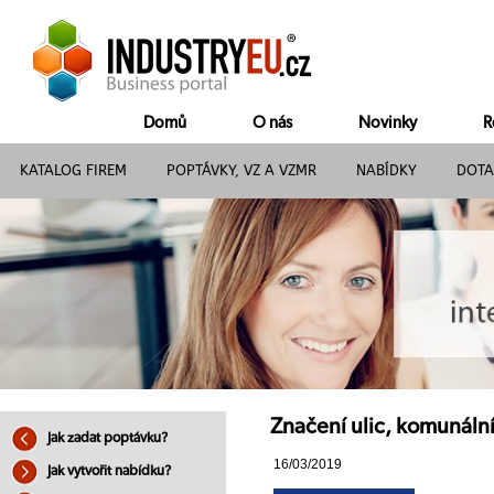
Domů
O nás
Novinky
R
KATALOG FIREM
POPTÁVKY, VZ A VZMR
NABÍDKY
DOTA
Značení ulic, komunálníc
Jak zadat poptávku?
16/03/2019
Jak vytvořit nabídku?