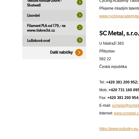
Cycling Academy Tábor
Textilní rohože GAPA -
Shatwell
Přejeme mladým talent
Lisování
www.cyclingacademyta
Filament PLA od 179,- na
www.tiskve3d.cz
SC Metal, s.r.o
Ložisková ocel
U Nádraží 383
Přibyslav
Další nabídky
582 22
Česká republika
Tel.:
+420 381 200 952;
Mob.:
+420 731 160 095
Fax:
+420 381 200 954
E-mail:
scmetal@scmeta
Internet:
www.scmetal.c
https://www.industry-eu.