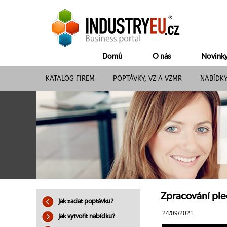
Domů
O nás
Novink
KATALOG FIREM
POPTÁVKY, VZ A VZMR
NABÍDK
Zpracování plec
Jak zadat poptávku?
24/09/2021
Jak vytvořit nabídku?