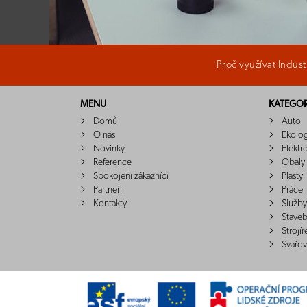
Proč využívat Indus
MENU
KATEGOR
Domů
Auto
O nás
Ekolo
Novinky
Elektr
Reference
Obaly
Spokojení zákazníci
Plasty
Partneři
Práce
Kontakty
Služby
Staveb
Strojír
Svařov