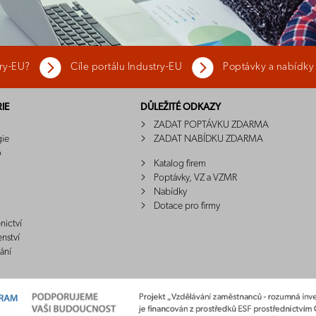
try-EU?
Cíle portálu Industry-EU
Poptávky a nabídky
IE
DŮLEŽITÉ ODKAZY
ZADAT POPTÁVKU ZDARMA
gie
ZADAT NABÍDKU ZDARMA
o
Katalog firem
Poptávky, VZ a VZMR
Nabídky
Dotace pro firmy
nictví
enství
ání