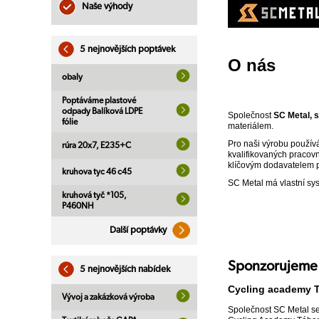
Naše výhody
5 nejnovějších poptávek
O nás
obaly
Poptáváme plastové
odpady Balíková LDPE
Společnost
SC Metal, s.
fólie
materiálem.
Pro naši výrobu použív
rúra 20x7, E235+C
kvalifikovaných pracovní
klíčovým dodavatelem pr
kruhova tyc 46 c45
SC Metal má vlastní syst
kruhová tyč *105,
P460NH
Další poptávky
Sponzorujeme
5 nejnovějších nabídek
Cycling academy 
Vývoj a zakázková výroba
Společnost SC Metal se