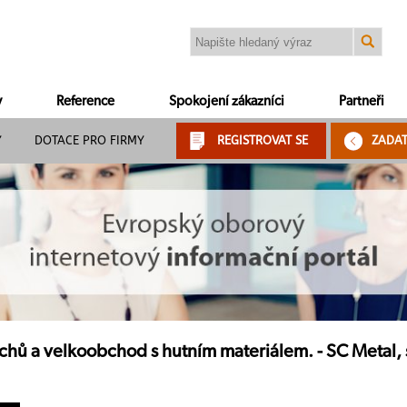
y
Reference
Spokojení zákazníci
Partneři
Y
DOTACE PRO FIRMY
REGISTROVAT SE
ZADA
hů a velkoobchod s hutním materiálem. - SC Metal, s