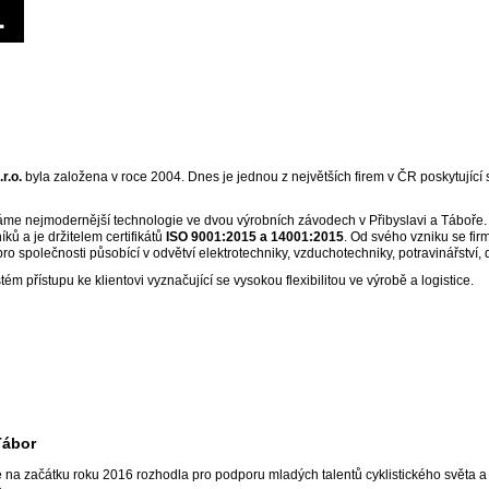
r.o.
byla založena v roce 2004. Dnes je jednou z největších firem v ČR poskytující
áme nejmodernější technologie ve dvou výrobních závodech v Přibyslavi a Táboře
ků a je držitelem certifikátů
ISO 9001:2015 a 14001:2015
. Od svého vzniku se fir
o společnosti působící v odvětví elektrotechniky, vzduchotechniky, potravinářství
ém přístupu ke klientovi vyznačující se vysokou flexibilitou ve výrobě a logistice.
Tábor
 na začátku roku 2016 rozhodla pro podporu mladých talentů cyklistického světa a