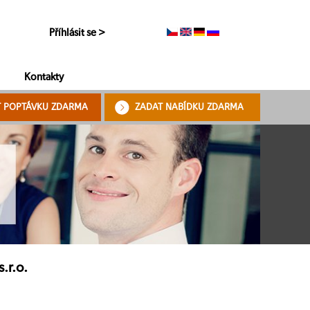
Příhlásit se >
Kontakty
T POPTÁVKU ZDARMA
ZADAT NABÍDKU ZDARMA
.r.o.