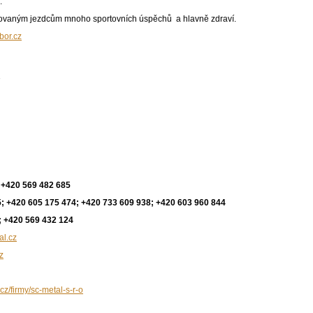
.
ovaným jezdcům mnoho sportovních úspěchů a hlavně zdraví.
bor.cz
.
 +420 569 482 685
; +420 605 175 474; +420 733 609 938; +420 603 960 844
; +420 569 432 124
l.cz
z
cz/firmy/sc-metal-s-r-o