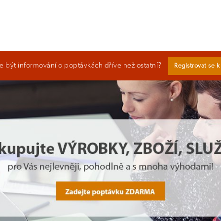
 být informování o poptávkách dříve než ostatní?
Registrovat se 