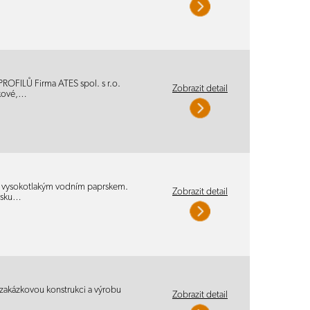
ILŮ Firma ATES spol. s r.o.
Zobrazit detail
čkové,…
ní vysokotlakým vodním paprskem.
Zobrazit detail
rsku…
 zakázkovou konstrukci a výrobu
Zobrazit detail