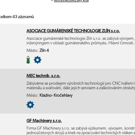
>
Moravskoslezský kraj
 celkem 43 záznamů
ASOCIACE GUMÁRENSKÉ TECHNOLOGIE ZLÍN s.r.o.
Asociace gumárenské technologie Zlín s.r.o. se zabývá vývojem
inženýringem v oblasti gumárenského průmyslu. Hlavní činnosti
Město:
Zlín 4
MEC technik, s.r.o.
Zabýváme se prodejem výrobních technologií pro CNC tváření ma
materiálu a svařování, dále jejich servisem a zaškolováním obslu
Město:
Kladno- Kročehlavy
GF Machinery s.r.o.
Firma GF Machinery s.r.o. se zabývá výzkumem, vývojem, konstr
jednoúčelových strojů a linek na zpracování technických vláken