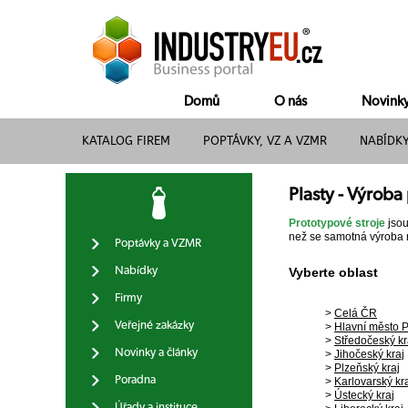
Domů
O nás
Novink
KATALOG FIREM
POPTÁVKY, VZ A VZMR
NABÍDK
Plasty - Výrob
Prototypové stroje
jsou
než se samotná výroba
Poptávky a VZMR
Nabídky
Vyberte oblast
Firmy
>
Celá ČR
Veřejné zakázky
>
Hlavní město 
>
Středočeský kr
Novinky a články
>
Jihočeský kraj
>
Plzeňský kraj
Poradna
>
Karlovarský kr
>
Ústecký kraj
Úřady a instituce