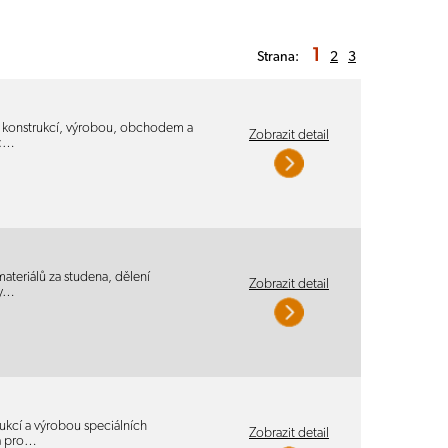
1
Strana:
2
3
, konstrukcí, výrobou, obchodem a
Zobrazit detail
.:…
teriálů za studena, dělení
Zobrazit detail
hy…
ukcí a výrobou speciálních
Zobrazit detail
 a pro…