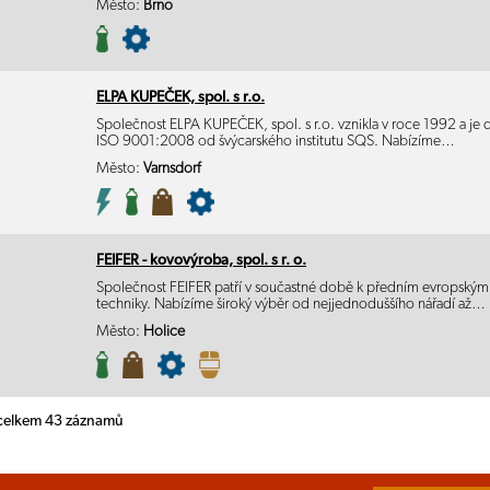
Město:
Brno
ELPA KUPEČEK, spol. s r.o.
Společnost ELPA KUPEČEK, spol. s r.o. vznikla v roce 1992 a je drž
ISO 9001:2008 od švýcarského institutu SQS. Nabízíme…
Město:
Varnsdorf
FEIFER - kovovýroba, spol. s r. o.
Společnost FEIFER patří v součastné době k předním evropským 
techniky. Nabízíme široký výběr od nejjednoduššího nářadí až…
Město:
Holice
 celkem 43 záznamů