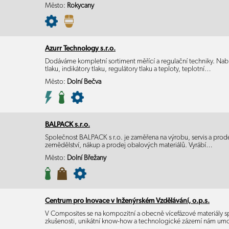
Město:
Rokycany
Azurr Technology s.r.o.
Dodáváme kompletní sortiment měřící a regulační techniky. Nab
tlaku, indikátory tlaku, regulátory tlaku a teploty, teplotní…
Město:
Dolní Bečva
BALPACK s.r.o.
Společnost BALPACK s r.o. je zaměřena na výrobu, servis a prodej
zemědělství, nákup a prodej obalových materiálů. Vyrábí…
Město:
Dolní Břežany
Centrum pro Inovace v Inženýrském Vzdělávání, o.p.s.
V Composites se na kompozitní a obecně vícefázové materiály 
zkušenosti, unikátní know-how a technologické zázemí nám um