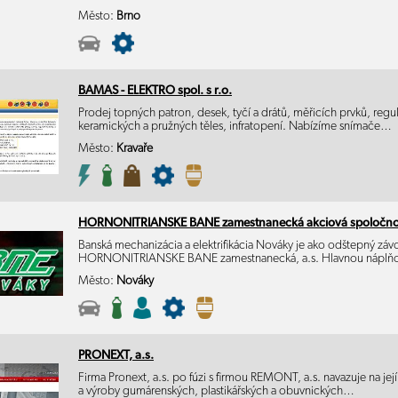
Město:
Brno
BAMAS - ELEKTRO spol. s r.o.
Prodej topných patron, desek, tyčí a drátů, měřicích prvků, regul
keramických a pružných těles, infratopení. Nabízíme snímače…
Město:
Kravaře
HORNONITRIANSKE BANE zamestnanecká akciová spoločno
Banská mechanizácia a elektrifikácia Nováky je ako odštepný záv
HORNONITRIANSKE BANE zamestnanecká, a.s. Hlavnou nápl
Město:
Nováky
PRONEXT, a.s.
Firma Pronext, a.s. po fúzi s firmou REMONT, a.s. navazuje na její
a výroby gumárenských, plastikářských a obuvnických…