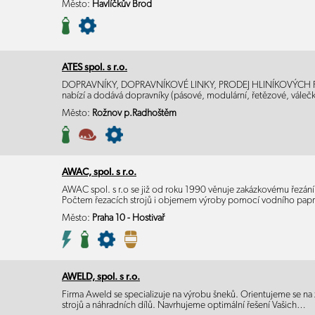
Město:
Havlíčkův Brod
ATES spol. s r.o.
DOPRAVNÍKY, DOPRAVNÍKOVÉ LINKY, PRODEJ HLINÍKOVÝCH PROF
nabízí a dodává dopravníky (pásové, modulární, řetězové, vále
Město:
Rožnov p.Radhoštěm
AWAC, spol. s r.o.
AWAC spol. s r.o se již od roku 1990 věnuje zakázkovému řezá
Počtem řezacích strojů i objemem výroby pomocí vodního pap
Město:
Praha 10 - Hostivař
AWELD, spol. s r.o.
Firma Aweld se specializuje na výrobu šneků. Orientujeme se na
strojů a náhradních dílů. Navrhujeme optimální řešení Vašich…