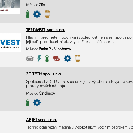
Město:
Zlín
TERINVEST, spol. s r.o.
Hlavním předmětem podnikání společnosti Terinvest, spol. s r.o. 
její další podnikatelské aktivity patří reklamní činnost,…
Město:
Praha 2 - Vinohrady
3D TECH spol. s r. o.
Společnost 3D TECH se specializuje na výrobu plastových a kovo
prototypových nástrojů.
Město:
Ondřejov
AB JET spol. s r. o.
Technologie řezání materiálu vysokotlakým vodním paprskem v 