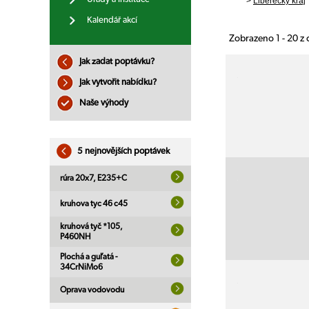
>
Liberecký kraj
Kalendář akcí
Zobrazeno 1 - 20 z
Jak zadat poptávku?
Jak vytvořit nabídku?
Naše výhody
5 nejnovějších poptávek
rúra 20x7, E235+C
kruhova tyc 46 c45
kruhová tyč *105,
P460NH
Plochá a guľatá -
34CrNiMo6
Oprava vodovodu