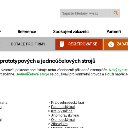
y
Reference
Spokojení zákazníci
Partneři
Y
DOTACE PRO FIRMY
REGISTROVAT SE
ZADA
a prototypových a jednoúčelových strojů
 vzorové, pokusné první stroje nebo všeobecně příkladné exempláře.
Nový typ st
 rozběhne.
Jednoúčelové stroje
se používají pro konkrétní provoz a slouží napříkla
Praha
>
Královéhradecký kraj
aj
>
Pardubický kraj
>
Kraj Vysočina
>
Jihomoravský kraj
aj
>
Olomoucký kraj
>
Zlínský kraj