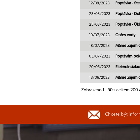
12/09/2023
Poptávka - St
28/08/2023
Poptávka - Do
25/08/2023
Poptávka - Úk
19/07/2023
Ohřev vody
18/07/2023
Máme zájem o 
03/07/2023
Poptávám pok
20/06/2023
Elektroinstal
13/06/2023
Máme zájem o 
Zobrazeno 1 - 50 z celkem 200
Chcete být infor