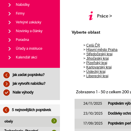
Nabídky
Firmy
Práce >
Veřejné zakázky
Novinky a články
Vyberte oblast
Poradna
>
Celá ČR
Úřady a instituce
>
Hlavní město Praha
>
Středočeský kraj
Kalendář akcí
>
Jihočeský kraj
>
Plzeňský kraj
>
Karlovarský kraj
>
Ústecký kraj
Jak zadat poptávku?
>
Liberecký kraj
Jak vytvořit nabídku?
Zobrazeno 1 - 50 z celkem 200
Naše výhody
24/11/2025
Poptávám výbr
5 nejnovějších poptávek
23/10/2025
Dodávky ochra
obaly
17/09/2025
Poptávám perli