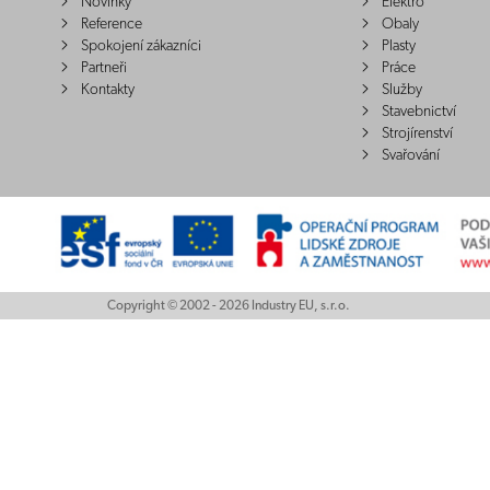
Novinky
Elektro
Reference
Obaly
Spokojení zákazníci
Plasty
Partneři
Práce
Kontakty
Služby
Stavebnictví
Strojírenství
Svařování
Copyright © 2002 - 2026 Industry EU, s.r.o.