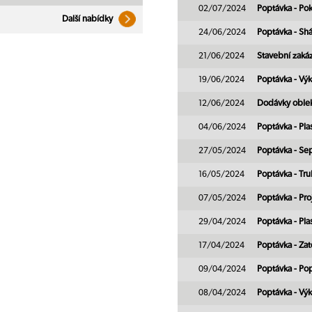
02/07/2024
Poptávka - Po
Další nabídky
24/06/2024
Poptávka - Shá
21/06/2024
Stavební zaká
19/06/2024
Poptávka - Vý
12/06/2024
Dodávky oble
04/06/2024
Poptávka - Pla
27/05/2024
Poptávka - Sep
16/05/2024
Poptávka - Tru
07/05/2024
Poptávka - Pr
29/04/2024
Poptávka - Pla
17/04/2024
Poptávka - Za
09/04/2024
Poptávka - Po
08/04/2024
Poptávka - Vý