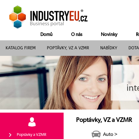
Domů
O nás
Novinky
R
KATALOG FIREM
POPTÁVKY, VZ A VZMR
NABÍDKY
DOTA
Poptávky, VZ a VZMR
Auto >
Poptávky a VZMR