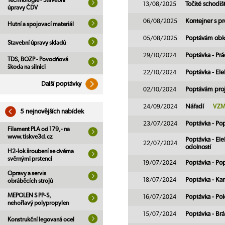
Technologie - Stavební
13/08/2025
Točité schodi
úpravy ČDV
06/08/2025
Kontejner s p
Hutní a spojovací materiál
05/08/2025
Poptávám obk
Stavební úpravy skladů
29/10/2024
Poptávka - Pr
TDS, BOZP - Povodňová
škoda na silnici
22/10/2024
Poptávka - Ele
Další poptávky
02/10/2024
Poptávám proj
24/09/2024
Nářadí
VZM
5 nejnovějších nabídek
23/07/2024
Poptávka - Po
Filament PLA od 179,- na
www.tiskve3d.cz
Poptávka - Ele
22/07/2024
odolností
H2-lok šroubení se dvěma
svěrnými prstenci
19/07/2024
Poptávka - Po
Opravy a servis
18/07/2024
Poptávka - Ka
obráběcích strojů
MEPOLEN S PP-S,
16/07/2024
Poptávka - Po
nehořlavý polypropylen
15/07/2024
Poptávka - Brá
Konstrukční legovaná ocel